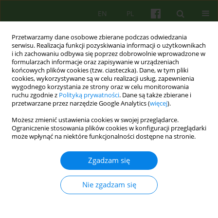
EN
PL
Przetwarzamy dane osobowe zbierane podczas odwiedzania
serwisu. Realizacja funkcji pozyskiwania informacji o użytkownikach
i ich zachowaniu odbywa się poprzez dobrowolnie wprowadzone w
formularzach informacje oraz zapisywanie w urządzeniach
końcowych plików cookies (tzw. ciasteczka). Dane, w tym pliki
cookies, wykorzystywane są w celu realizacji usług, zapewnienia
wygodnego korzystania ze strony oraz w celu monitorowania
ruchu zgodnie z
Polityką prywatności
. Dane są także zbierane i
przetwarzane przez narzędzie Google Analytics (
więcej
).
Autor
Piotr Słowik
Możesz zmienić ustawienia cookies w swojej przeglądarce.
Ograniczenie stosowania plików cookies w konfiguracji przeglądarki
może wpłynąć na niektóre funkcjonalności dostępne na stronie.
ARTICLE
Ocena porady edukacyjnej pod kątem możliwości
Zgadzam się
obniżenia poziomu depresyjności. Przebieg i
analiza uzyskanych wyników badań
Nie zgadzam się
Krzysztof Walczewski
,
Piotr Słowik
,
Łukasz Müldner- Nieckowski
Psychoter 2017;180(1):71-86
Statystyki