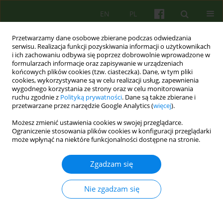
EN
PL
Przetwarzamy dane osobowe zbierane podczas odwiedzania
serwisu. Realizacja funkcji pozyskiwania informacji o użytkownikach
i ich zachowaniu odbywa się poprzez dobrowolnie wprowadzone w
formularzach informacje oraz zapisywanie w urządzeniach
końcowych plików cookies (tzw. ciasteczka). Dane, w tym pliki
cookies, wykorzystywane są w celu realizacji usług, zapewnienia
wygodnego korzystania ze strony oraz w celu monitorowania
ruchu zgodnie z
Polityką prywatności
. Dane są także zbierane i
przetwarzane przez narzędzie Google Analytics (
więcej
).
Autor
Emilia Rutkowska
Możesz zmienić ustawienia cookies w swojej przeglądarce.
Ograniczenie stosowania plików cookies w konfiguracji przeglądarki
może wpłynąć na niektóre funkcjonalności dostępne na stronie.
ARTICLE
Poznawczo-behawioralna koncepcja terapii
Zgadzam się
hazardu patologicznego Roberta Ladouceura
Emilia Rutkowska
,
Bernadeta Lelonek-Kuleta
Nie zgadzam się
Psychoter 2018;185(2):47-62
Statystyki