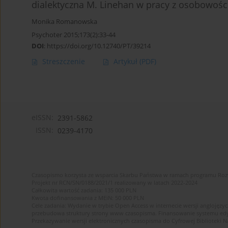
dialektyczna M. Linehan w pracy z osobowości
Monika Romanowska
Psychoter 2015;173(2):33-44
DOI
:
https://doi.org/10.12740/PT/39214
Streszczenie
Artykuł
(PDF)
eISSN:
2391-5862
ISSN:
0239-4170
Czasopismo korzysta ze wsparcia Skarbu Państwa w ramach programu Ro
Projekt nr RCN/SN/0188/2021/1 realizowany w latach 2022-2024
Całkowita wartość zadania: 135 000 PLN
Kwota dofinansowania z MEiN: 50 000 PLN
Cele zadania: Wydanie w trybie Open Access w internecie wersji anglojęzyc
przebudowa struktury strony www czasopisma. Finansowanie systemu edytor
Przekazywanie wersji elektronicznych czasopisma do Cyfrowej Bibliotek