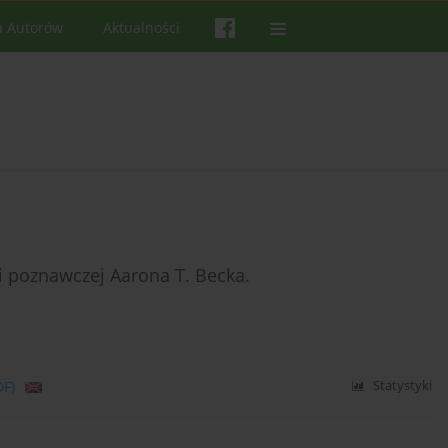
a Autorów
Aktualności
 poznawczej Aarona T. Becka.
DF)
Statystyki