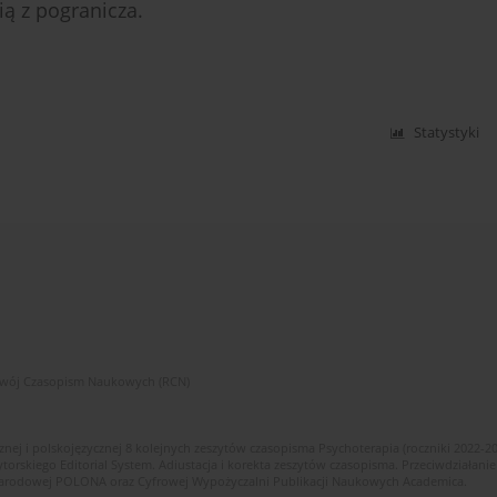
ą z pogranicza.
Statystyki
zwój Czasopism Naukowych (RCN)
znej i polskojęzycznej 8 kolejnych zeszytów czasopisma Psychoterapia (roczniki 2022-2
skiego Editorial System. Adiustacja i korekta zeszytów czasopisma. Przeciwdziałanie
i Narodowej POLONA oraz Cyfrowej Wypożyczalni Publikacji Naukowych Academica.