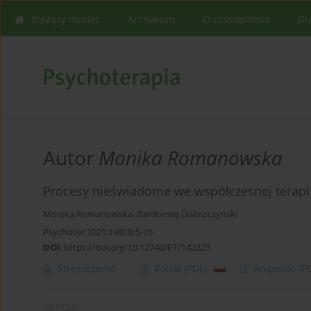
Bieżący numer
Archiwum
O czasopiśmie
Dl
Autor
Monika Romanowska
Procesy nieświadome we współczesnej terapii
Monika Romanowska
,
Bartłomiej Dobroczyński
Psychoter 2021;198(3):5-15
DOI
:
https://doi.org/10.12740/PT/142223
Streszczenie
Polski
(PDF)
Angielski
(P
ARTICLE