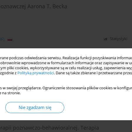
poznawczej Aarona T. Becka
DF)
Statystyki
ne podczas odwiedzania serwisu. Realizacja funkcji pozyskiwania informacj
i poznawczo-behawioralnej. Terapia schematów
obrowolnie wprowadzone w formularzach informacje oraz zapisywanie w u
 tym pliki cookies, wykorzystywane są w celu realizacji usług, zapewnienia 
 zgodnie z
Polityką prywatności
. Dane są także zbierane i przetwarzane prze
s w swojej przeglądarce. Ograniczenie stosowania plików cookies w konfigur
 na stronie.
Statystyki
Nie zgadzam się
erapii poznawczo-behawioralnej. Terapia