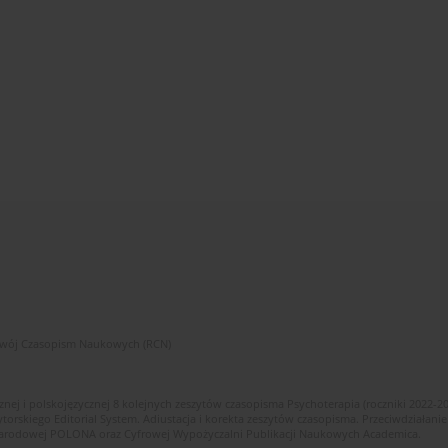
zwój Czasopism Naukowych (RCN)
znej i polskojęzycznej 8 kolejnych zeszytów czasopisma Psychoterapia (roczniki 2022-2
skiego Editorial System. Adiustacja i korekta zeszytów czasopisma. Przeciwdziałanie
i Narodowej POLONA oraz Cyfrowej Wypożyczalni Publikacji Naukowych Academica.