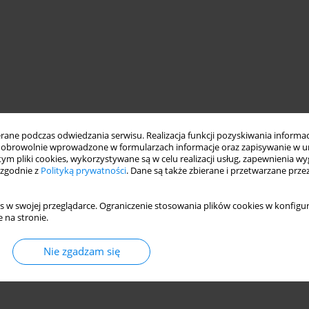
ne podczas odwiedzania serwisu. Realizacja funkcji pozyskiwania informacj
obrowolnie wprowadzone w formularzach informacje oraz zapisywanie w u
 tym pliki cookies, wykorzystywane są w celu realizacji usług, zapewnienia 
 zgodnie z
Polityką prywatności
. Dane są także zbierane i przetwarzane prze
s w swojej przeglądarce. Ograniczenie stosowania plików cookies w konfigur
 na stronie.
Nie zgadzam się