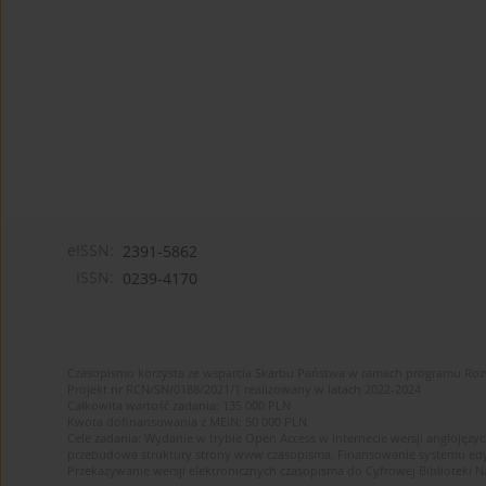
eISSN:
2391-5862
ISSN:
0239-4170
Czasopismo korzysta ze wsparcia Skarbu Państwa w ramach programu Ro
Projekt nr RCN/SN/0188/2021/1 realizowany w latach 2022-2024
Całkowita wartość zadania: 135 000 PLN
Kwota dofinansowania z MEiN: 50 000 PLN
Cele zadania: Wydanie w trybie Open Access w internecie wersji anglojęzyc
przebudowa struktury strony www czasopisma. Finansowanie systemu edytor
Przekazywanie wersji elektronicznych czasopisma do Cyfrowej Bibliotek