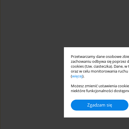
Przetwarzamy dane osobowe zbiera
zachowaniu odbywa się poprzez d
cookies (tzw. ciasteczka). Dane, w
oraz w celu monitorowania ruchu
(
więcej
).
Możesz zmienić ustawienia cookie
niektóre funkcjonalności dostępne
Zgadzam się