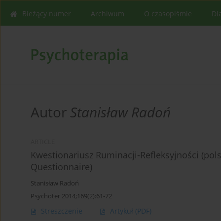
Bieżący numer
Archiwum
O czasopiśmie
Dl
Autor
Stanisław Radoń
ARTICLE
Kwestionariusz Ruminacji-Refleksyjności (pol
Questionnaire)
Stanisław Radoń
Psychoter 2014;169(2):61-72
Streszczenie
Artykuł
(PDF)