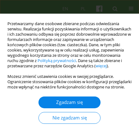
EN
PL
Przetwarzamy dane osobowe zbierane podczas odwiedzania
serwisu. Realizacja funkcji pozyskiwania informacji o użytkownikach
i ich zachowaniu odbywa się poprzez dobrowolnie wprowadzone w
formularzach informacje oraz zapisywanie w urządzeniach
końcowych plików cookies (tzw. ciasteczka). Dane, w tym pliki
cookies, wykorzystywane są w celu realizacji usług, zapewnienia
wygodnego korzystania ze strony oraz w celu monitorowania
ruchu zgodnie z
Polityką prywatności
. Dane są także zbierane i
przetwarzane przez narzędzie Google Analytics (
więcej
).
Autor
Jacek Prusak
Możesz zmienić ustawienia cookies w swojej przeglądarce.
Ograniczenie stosowania plików cookies w konfiguracji przeglądarki
może wpłynąć na niektóre funkcjonalności dostępne na stronie.
ARTICLE
Rozróżnianie sumienia od superego u osób
Zgadzam się
religijnych w kontekście pracy z nerwicą
eklezjogenną
Nie zgadzam się
Jacek Prusak
Psychoter 2016;179(4):33-44
Statystyki