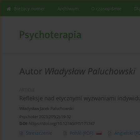
Bieżący numer
Archiwum
O czasopiśmie
Dl
Autor
Władysław Paluchowski
ARTICLE
Refleksje nad etycznymi wyzwaniami indywidu
Władysław Jacek Paluchowski
Psychoter 2023;205(2):19-32
DOI
:
https://doi.org/10.12740/PT/171747
Streszczenie
Polski
(PDF)
Angielski
(P