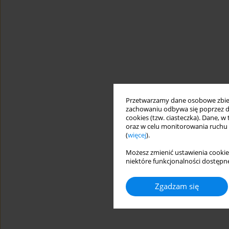
Przetwarzamy dane osobowe zbiera
zachowaniu odbywa się poprzez d
cookies (tzw. ciasteczka). Dane, w
oraz w celu monitorowania ruchu
(
więcej
).
Możesz zmienić ustawienia cookie
niektóre funkcjonalności dostępne
Zgadzam się