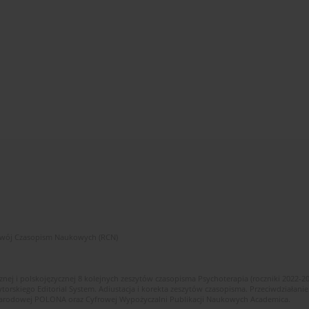
zwój Czasopism Naukowych (RCN)
znej i polskojęzycznej 8 kolejnych zeszytów czasopisma Psychoterapia (roczniki 2022-2
skiego Editorial System. Adiustacja i korekta zeszytów czasopisma. Przeciwdziałanie
i Narodowej POLONA oraz Cyfrowej Wypożyczalni Publikacji Naukowych Academica.