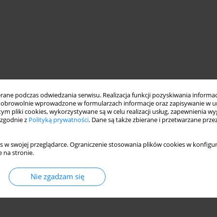
ne podczas odwiedzania serwisu. Realizacja funkcji pozyskiwania informacj
obrowolnie wprowadzone w formularzach informacje oraz zapisywanie w u
 tym pliki cookies, wykorzystywane są w celu realizacji usług, zapewnienia 
 zgodnie z
Polityką prywatności
. Dane są także zbierane i przetwarzane prze
s w swojej przeglądarce. Ograniczenie stosowania plików cookies w konfigur
 na stronie.
Nie zgadzam się