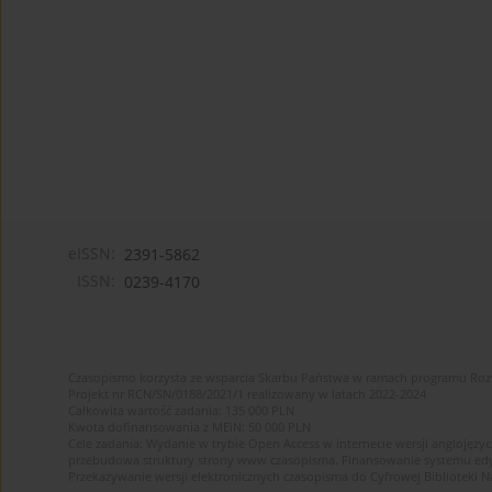
eISSN:
2391-5862
ISSN:
0239-4170
Czasopismo korzysta ze wsparcia Skarbu Państwa w ramach programu Ro
Projekt nr RCN/SN/0188/2021/1 realizowany w latach 2022-2024
Całkowita wartość zadania: 135 000 PLN
Kwota dofinansowania z MEiN: 50 000 PLN
Cele zadania: Wydanie w trybie Open Access w internecie wersji anglojęzyc
przebudowa struktury strony www czasopisma. Finansowanie systemu edytor
Przekazywanie wersji elektronicznych czasopisma do Cyfrowej Bibliotek