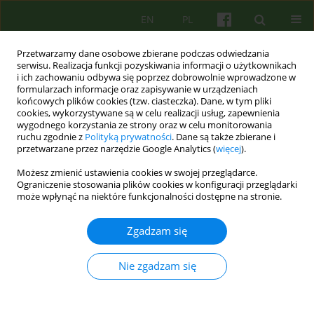
EN
PL
Przetwarzamy dane osobowe zbierane podczas odwiedzania
serwisu. Realizacja funkcji pozyskiwania informacji o użytkownikach
i ich zachowaniu odbywa się poprzez dobrowolnie wprowadzone w
formularzach informacje oraz zapisywanie w urządzeniach
końcowych plików cookies (tzw. ciasteczka). Dane, w tym pliki
cookies, wykorzystywane są w celu realizacji usług, zapewnienia
wygodnego korzystania ze strony oraz w celu monitorowania
ruchu zgodnie z
Polityką prywatności
. Dane są także zbierane i
przetwarzane przez narzędzie Google Analytics (
więcej
).
2/2023 vol. 205
Możesz zmienić ustawienia cookies w swojej przeglądarce.
Ograniczenie stosowania plików cookies w konfiguracji przeglądarki
ARTICLE
może wpłynąć na niektóre funkcjonalności dostępne na stronie.
Refleksje nad etycznymi
Zgadzam się
wyzwaniami indywidualnej
Nie zgadzam się
interwencji psychologicznej