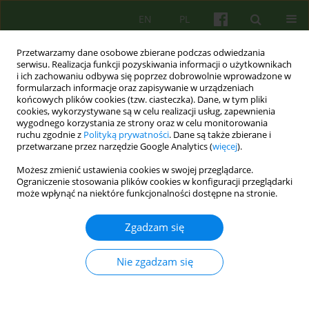
EN
PL
Przetwarzamy dane osobowe zbierane podczas odwiedzania
serwisu. Realizacja funkcji pozyskiwania informacji o użytkownikach
i ich zachowaniu odbywa się poprzez dobrowolnie wprowadzone w
formularzach informacje oraz zapisywanie w urządzeniach
końcowych plików cookies (tzw. ciasteczka). Dane, w tym pliki
cookies, wykorzystywane są w celu realizacji usług, zapewnienia
wygodnego korzystania ze strony oraz w celu monitorowania
ruchu zgodnie z
Polityką prywatności
. Dane są także zbierane i
przetwarzane przez narzędzie Google Analytics (
więcej
).
Autor
Jan Pęksa
Możesz zmienić ustawienia cookies w swojej przeglądarce.
Ograniczenie stosowania plików cookies w konfiguracji przeglądarki
może wpłynąć na niektóre funkcjonalności dostępne na stronie.
ARTICLE
Leczenie uzależnienia od leków nasennych i
Zgadzam się
uspokajających w podstawowej opiece
zdrowotnej — współpraca lekarza i psychologa
Nie zgadzam się
Jan Wojciech Pęksa
,
Katarzyna Dembe
Psychoter 2020;195(4):37-48
DOI
:
https://doi.org/10.12740/PT/127511