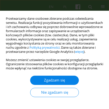
EN
PL
Przetwarzamy dane osobowe zbierane podczas odwiedzania
serwisu. Realizacja funkcji pozyskiwania informacji o użytkownikach
i ich zachowaniu odbywa się poprzez dobrowolnie wprowadzone w
formularzach informacje oraz zapisywanie w urządzeniach
końcowych plików cookies (tzw. ciasteczka). Dane, w tym pliki
cookies, wykorzystywane są w celu realizacji usług, zapewnienia
wygodnego korzystania ze strony oraz w celu monitorowania
ruchu zgodnie z
Polityką prywatności
. Dane są także zbierane i
przetwarzane przez narzędzie Google Analytics (
więcej
).
Autor
Agnieszka Ogonowska
Możesz zmienić ustawienia cookies w swojej przeglądarce.
Ograniczenie stosowania plików cookies w konfiguracji przeglądarki
może wpłynąć na niektóre funkcjonalności dostępne na stronie.
ARTICLE
(Cyber)psychologiczne i medialne
Zgadzam się
uwarunkowania psychoterapii indywidualnej
online
Nie zgadzam się
Agnieszka Katarzyna Ogonowska
Psychoter 2018;186(3):65-79
Statystyki