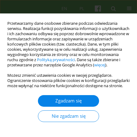
EN
PL
Przetwarzamy dane osobowe zbierane podczas odwiedzania
serwisu. Realizacja funkcji pozyskiwania informacji o użytkownikach
i ich zachowaniu odbywa się poprzez dobrowolnie wprowadzone w
formularzach informacje oraz zapisywanie w urządzeniach
końcowych plików cookies (tzw. ciasteczka). Dane, w tym pliki
cookies, wykorzystywane są w celu realizacji usług, zapewnienia
wygodnego korzystania ze strony oraz w celu monitorowania
ruchu zgodnie z
Polityką prywatności
. Dane są także zbierane i
przetwarzane przez narzędzie Google Analytics (
więcej
).
Autor
Agnieszka Nowakowska
Możesz zmienić ustawienia cookies w swojej przeglądarce.
Ograniczenie stosowania plików cookies w konfiguracji przeglądarki
Stawanie się sobą - analiza egzystencjalna w
może wpłynąć na niektóre funkcjonalności dostępne na stronie.
psychoterapii osoby z traumą relacyjną
Zgadzam się
Agnieszka Małgorzata Nowakowska
,
Dorota Draczyńska
Psychoter 2024;210(3):33-44
Nie zgadzam się
DOI
:
https://doi.org/10.12740/PT/192215
Statystyki
Streszczenie
Polski
(PDF)