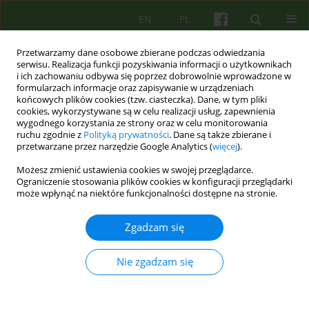
EN
PL
Przetwarzamy dane osobowe zbierane podczas odwiedzania
serwisu. Realizacja funkcji pozyskiwania informacji o użytkownikach
i ich zachowaniu odbywa się poprzez dobrowolnie wprowadzone w
formularzach informacje oraz zapisywanie w urządzeniach
końcowych plików cookies (tzw. ciasteczka). Dane, w tym pliki
cookies, wykorzystywane są w celu realizacji usług, zapewnienia
wygodnego korzystania ze strony oraz w celu monitorowania
ruchu zgodnie z
Polityką prywatności
. Dane są także zbierane i
przetwarzane przez narzędzie Google Analytics (
więcej
).
Autor
Anna Moszczyńska
Możesz zmienić ustawienia cookies w swojej przeglądarce.
Ograniczenie stosowania plików cookies w konfiguracji przeglądarki
może wpłynąć na niektóre funkcjonalności dostępne na stronie.
ARTICLE
Humor i śmiechoterapia
Zgadzam się
Maria Malwina Kmita
,
Aleksandra Bronowicka
,
Anna Moszczyńska
,
Renata Zych
,
Krzysztof Małyszczak
Nie zgadzam się
Psychoter 2017;181(2):65-74
Statystyki