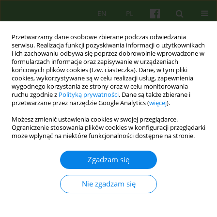
EN
PL
Przetwarzamy dane osobowe zbierane podczas odwiedzania
serwisu. Realizacja funkcji pozyskiwania informacji o użytkownikach
i ich zachowaniu odbywa się poprzez dobrowolnie wprowadzone w
formularzach informacje oraz zapisywanie w urządzeniach
końcowych plików cookies (tzw. ciasteczka). Dane, w tym pliki
cookies, wykorzystywane są w celu realizacji usług, zapewnienia
wygodnego korzystania ze strony oraz w celu monitorowania
ruchu zgodnie z
Polityką prywatności
. Dane są także zbierane i
przetwarzane przez narzędzie Google Analytics (
więcej
).
Autor
Robert Modrzyński
Możesz zmienić ustawienia cookies w swojej przeglądarce.
Ograniczenie stosowania plików cookies w konfiguracji przeglądarki
może wpłynąć na niektóre funkcjonalności dostępne na stronie.
Ocena użyteczności aplikacji E-POP jako
terapeutycznego programu ograniczania picia
Zgadzam się
alkoholu w dobie pandemii SARS-CoV-2
Katarzyna Olszewska-Turek
,
Robert Modrzyński
,
Justyna Kotowska
,
Nie zgadzam się
Barbara Bętkowska-Korpała
Psychoter 2022;200(1):23-32
DOI
:
https://doi.org/10.12740/PT/147018