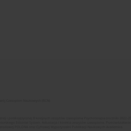
zwój Czasopism Naukowych (RCN)
znej i polskojęzycznej 8 kolejnych zeszytów czasopisma Psychoterapia (roczniki 2022-2
skiego Editorial System. Adiustacja i korekta zeszytów czasopisma. Przeciwdziałanie
i Narodowej POLONA oraz Cyfrowej Wypożyczalni Publikacji Naukowych Academica.