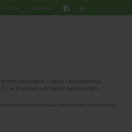
a Autorów
Aktualności
informatycznych – zalety i kontrowersje.
i SU w Krakowie i przegląd najnowszego
Edyta Dembińska
,
Jerzy Sobański
,
Katarzyna Klasa
,
Anna Citkowska -