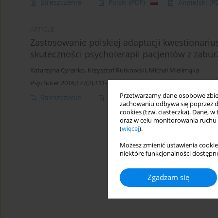
Streszczenie
Polski
(PDF)
Angielski
(P
ARTICLE
Zastosowanie polskiej adaptacji kwestionari
skuteczności psychoterapii pacjentów z zabu
Katarzyna Cyranka
,
Krzysztof Rutkowski
,
Michał Mielimąka
Psychoter 2016;177(2):111-122
Przetwarzamy dane osobowe zbiera
Streszczenie
Polski
(PDF)
Angielski
(P
zachowaniu odbywa się poprzez d
cookies (tzw. ciasteczka). Dane, w
oraz w celu monitorowania ruchu
(
więcej
).
Możesz zmienić ustawienia cookie
niektóre funkcjonalności dostępne
Zgadzam się