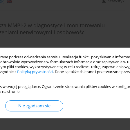
DF)
Statystyki
usza MMPI-2 w diagnostyce i monitorowaniu
rzeniami nerwicowymi i osobowości
ne podczas odwiedzania serwisu. Realizacja funkcji pozyskiwania informacj
DF)
Statystyki
obrowolnie wprowadzone w formularzach informacje oraz zapisywanie w u
 tym pliki cookies, wykorzystywane są w celu realizacji usług, zapewnienia 
 zgodnie z
Polityką prywatności
. Dane są także zbierane i przetwarzane prze
s w swojej przeglądarce. Ograniczenie stosowania plików cookies w konfigur
 na stronie.
Nie zgadzam się