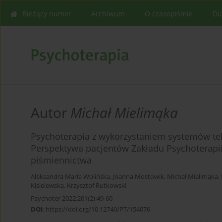
Bieżący numer
Archiwum
O czasopiśmie
Dl
Autor
Michał Mielimąka
Psychoterapia z wykorzystaniem systemów tele
Perspektywa pacjentów Zakładu Psychoterapi
piśmiennictwa
Aleksandra Maria Wolińska
,
Joanna Mostowik
,
Michał Mielimąka
,
Kisielewska
,
Krzysztof Rutkowski
Psychoter 2022;201(2):49-60
DOI
:
https://doi.org/10.12740/PT/154076