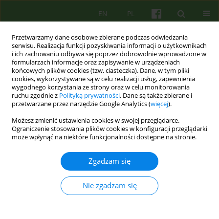
EN
PL
Przetwarzamy dane osobowe zbierane podczas odwiedzania
serwisu. Realizacja funkcji pozyskiwania informacji o użytkownikach
i ich zachowaniu odbywa się poprzez dobrowolnie wprowadzone w
formularzach informacje oraz zapisywanie w urządzeniach
końcowych plików cookies (tzw. ciasteczka). Dane, w tym pliki
cookies, wykorzystywane są w celu realizacji usług, zapewnienia
wygodnego korzystania ze strony oraz w celu monitorowania
ruchu zgodnie z
Polityką prywatności
. Dane są także zbierane i
przetwarzane przez narzędzie Google Analytics (
więcej
).
Autor
Joanna Matuszczak-Świgoń
Możesz zmienić ustawienia cookies w swojej przeglądarce.
Ograniczenie stosowania plików cookies w konfiguracji przeglądarki
ARTICLE
może wpłynąć na niektóre funkcjonalności dostępne na stronie.
Terapia poznawczo-behawioralna uzależnienia od
Internetu
Zgadzam się
Joanna Matuszczak-Świgoń
,
Weronika Bednarowska
Nie zgadzam się
Psychoter 2019;188(1):63-73
DOI
:
https://doi.org/10.12740/PT/109067
Statystyki