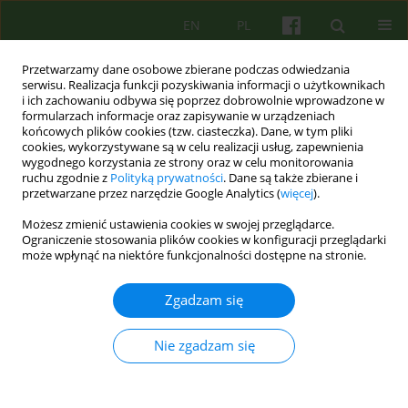
EN
PL
Przetwarzamy dane osobowe zbierane podczas odwiedzania
serwisu. Realizacja funkcji pozyskiwania informacji o użytkownikach
i ich zachowaniu odbywa się poprzez dobrowolnie wprowadzone w
formularzach informacje oraz zapisywanie w urządzeniach
końcowych plików cookies (tzw. ciasteczka). Dane, w tym pliki
cookies, wykorzystywane są w celu realizacji usług, zapewnienia
wygodnego korzystania ze strony oraz w celu monitorowania
ruchu zgodnie z
Polityką prywatności
. Dane są także zbierane i
przetwarzane przez narzędzie Google Analytics (
więcej
).
Autor
Mira Marciak
Możesz zmienić ustawienia cookies w swojej przeglądarce.
Ograniczenie stosowania plików cookies w konfiguracji przeglądarki
może wpłynąć na niektóre funkcjonalności dostępne na stronie.
ARTICLE
Leczenie bez zgody — dialog czy „psychiatryczne
Zgadzam się
gry językowe”? 37-44
Malgorzata Opoczynska
,
Maria Rostworowska
,
Zbigniew Cwiklinski
,
Nie zgadzam się
Jolanta Robak
,
Ireneusz Dziasek
,
Mira Marciak
,
Halina Pytko
,
Bernadetta Karolczyk
Psychoter 2009;149(2):37-44