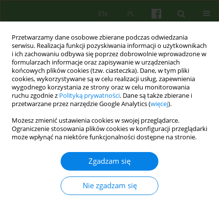
EN
PL
Przetwarzamy dane osobowe zbierane podczas odwiedzania
serwisu. Realizacja funkcji pozyskiwania informacji o użytkownikach
i ich zachowaniu odbywa się poprzez dobrowolnie wprowadzone w
formularzach informacje oraz zapisywanie w urządzeniach
końcowych plików cookies (tzw. ciasteczka). Dane, w tym pliki
cookies, wykorzystywane są w celu realizacji usług, zapewnienia
wygodnego korzystania ze strony oraz w celu monitorowania
ruchu zgodnie z
Polityką prywatności
. Dane są także zbierane i
przetwarzane przez narzędzie Google Analytics (
więcej
).
Autor
Krzysztof Małyszczak
Możesz zmienić ustawienia cookies w swojej przeglądarce.
Ograniczenie stosowania plików cookies w konfiguracji przeglądarki
może wpłynąć na niektóre funkcjonalności dostępne na stronie.
ARTICLE
Humor i śmiechoterapia
Zgadzam się
Maria Malwina Kmita
,
Aleksandra Bronowicka
,
Anna Moszczyńska
,
Renata Zych
,
Krzysztof Małyszczak
Nie zgadzam się
Psychoter 2017;181(2):65-74
Statystyki