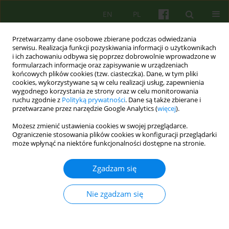
EN
PL
Przetwarzamy dane osobowe zbierane podczas odwiedzania
serwisu. Realizacja funkcji pozyskiwania informacji o użytkownikach
i ich zachowaniu odbywa się poprzez dobrowolnie wprowadzone w
formularzach informacje oraz zapisywanie w urządzeniach
końcowych plików cookies (tzw. ciasteczka). Dane, w tym pliki
cookies, wykorzystywane są w celu realizacji usług, zapewnienia
wygodnego korzystania ze strony oraz w celu monitorowania
ruchu zgodnie z
Polityką prywatności
. Dane są także zbierane i
przetwarzane przez narzędzie Google Analytics (
więcej
).
Autor
Dorota Mącik
Możesz zmienić ustawienia cookies w swojej przeglądarce.
Ograniczenie stosowania plików cookies w konfiguracji przeglądarki
ARTICLE
może wpłynąć na niektóre funkcjonalności dostępne na stronie.
Symptomy zaburzeń zdrowia psychicznego a
wczesne nieadaptacyjne schematy– ocena
Zgadzam się
zależności
Nie zgadzam się
Dorota Mącik
Psychoter 2017;180(1):33-47
Statystyki