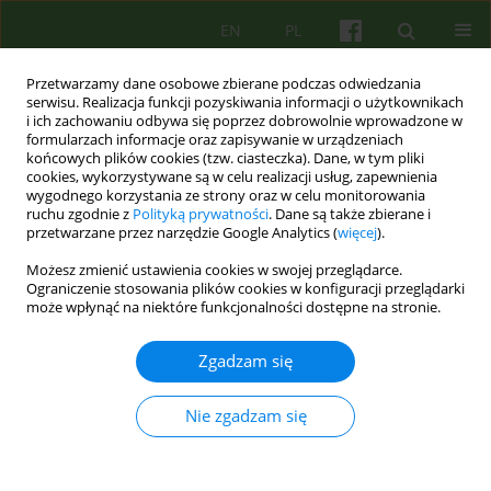
EN
PL
Przetwarzamy dane osobowe zbierane podczas odwiedzania
serwisu. Realizacja funkcji pozyskiwania informacji o użytkownikach
i ich zachowaniu odbywa się poprzez dobrowolnie wprowadzone w
formularzach informacje oraz zapisywanie w urządzeniach
końcowych plików cookies (tzw. ciasteczka). Dane, w tym pliki
cookies, wykorzystywane są w celu realizacji usług, zapewnienia
wygodnego korzystania ze strony oraz w celu monitorowania
ruchu zgodnie z
Polityką prywatności
. Dane są także zbierane i
przetwarzane przez narzędzie Google Analytics (
więcej
).
Autor
Angelika Listwan
Możesz zmienić ustawienia cookies w swojej przeglądarce.
Ograniczenie stosowania plików cookies w konfiguracji przeglądarki
może wpłynąć na niektóre funkcjonalności dostępne na stronie.
ARTICLE
Terapia poznawczo-behawioralna pacjentki z
Zgadzam się
mutyzmem wybiórczym — analiza przypadku
Angelika Barbara Listwan
,
Artur Kołakowski
Nie zgadzam się
Psychoter 2021;196(1):33-47
DOI
:
https://doi.org/10.12740/PT/132249
Statystyki