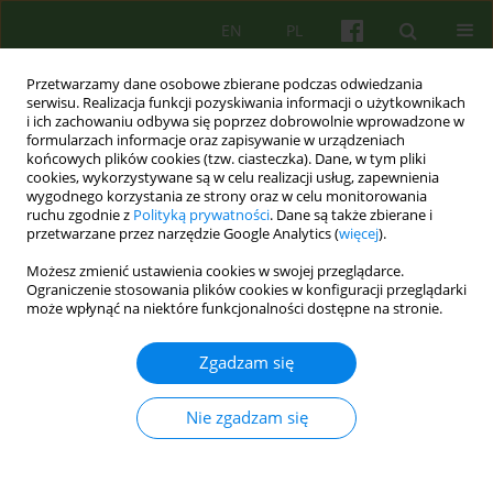
EN
PL
Przetwarzamy dane osobowe zbierane podczas odwiedzania
serwisu. Realizacja funkcji pozyskiwania informacji o użytkownikach
i ich zachowaniu odbywa się poprzez dobrowolnie wprowadzone w
formularzach informacje oraz zapisywanie w urządzeniach
końcowych plików cookies (tzw. ciasteczka). Dane, w tym pliki
cookies, wykorzystywane są w celu realizacji usług, zapewnienia
wygodnego korzystania ze strony oraz w celu monitorowania
ruchu zgodnie z
Polityką prywatności
. Dane są także zbierane i
przetwarzane przez narzędzie Google Analytics (
więcej
).
Autor
Bernadeta Lelonek-Kuleta
Możesz zmienić ustawienia cookies w swojej przeglądarce.
Ograniczenie stosowania plików cookies w konfiguracji przeglądarki
może wpłynąć na niektóre funkcjonalności dostępne na stronie.
ARTICLE
Poznawczo-behawioralna koncepcja terapii
Zgadzam się
hazardu patologicznego Roberta Ladouceura
Emilia Rutkowska
,
Bernadeta Lelonek-Kuleta
Nie zgadzam się
Psychoter 2018;185(2):47-62
Statystyki