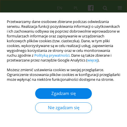
EN
PL
Przetwarzamy dane osobowe zbierane podczas odwiedzania
serwisu. Realizacja funkcji pozyskiwania informacji o użytkownikach
i ich zachowaniu odbywa się poprzez dobrowolnie wprowadzone w
formularzach informacje oraz zapisywanie w urządzeniach
końcowych plików cookies (tzw. ciasteczka). Dane, w tym pliki
cookies, wykorzystywane są w celu realizacji usług, zapewnienia
wygodnego korzystania ze strony oraz w celu monitorowania
ruchu zgodnie z
Polityką prywatności
. Dane są także zbierane i
przetwarzane przez narzędzie Google Analytics (
więcej
).
Autor
Julian Leff
Możesz zmienić ustawienia cookies w swojej przeglądarce.
Ograniczenie stosowania plików cookies w konfiguracji przeglądarki
może wpłynąć na niektóre funkcjonalności dostępne na stronie.
ARTICLE
Wykorzystanie maski w terapii pacjentów z
Zgadzam się
przewlekłymi halucynacjami słuchowymi
Joanna Palka
,
Łukasz Cichocki
,
Julian Leff
,
Andrzej Cechnicki
Nie zgadzam się
Psychoter 2016;176(1):17-28
Statystyki