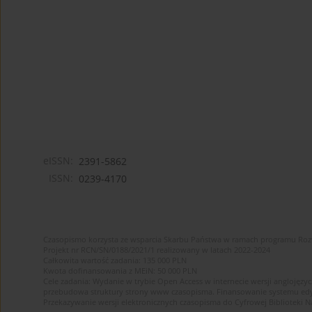
eISSN:
2391-5862
ISSN:
0239-4170
Czasopismo korzysta ze wsparcia Skarbu Państwa w ramach programu Ro
Projekt nr RCN/SN/0188/2021/1 realizowany w latach 2022-2024
Całkowita wartość zadania: 135 000 PLN
Kwota dofinansowania z MEiN: 50 000 PLN
Cele zadania: Wydanie w trybie Open Access w internecie wersji anglojęzyc
przebudowa struktury strony www czasopisma. Finansowanie systemu edytor
Przekazywanie wersji elektronicznych czasopisma do Cyfrowej Bibliotek