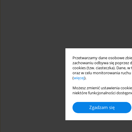
Przetwarzamy dane osobowe zbiera
zachowaniu odbywa się poprzez d
cookies (tzw. ciasteczka). Dane, w
oraz w celu monitorowania ruchu
(
więcej
).
Możesz zmienić ustawienia cookie
niektóre funkcjonalności dostępne
Zgadzam się