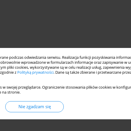
ne podczas odwiedzania serwisu. Realizacja funkcji pozyskiwania informacj
obrowolnie wprowadzone w formularzach informacje oraz zapisywanie w u
 tym pliki cookies, wykorzystywane są w celu realizacji usług, zapewnienia 
 zgodnie z
Polityką prywatności
. Dane są także zbierane i przetwarzane prze
s w swojej przeglądarce. Ograniczenie stosowania plików cookies w konfigur
 na stronie.
Nie zgadzam się