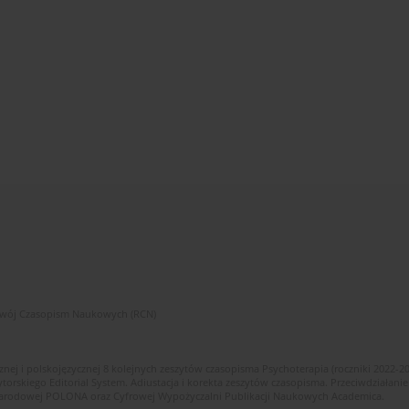
zwój Czasopism Naukowych (RCN)
znej i polskojęzycznej 8 kolejnych zeszytów czasopisma Psychoterapia (roczniki 2022-2
skiego Editorial System. Adiustacja i korekta zeszytów czasopisma. Przeciwdziałanie
i Narodowej POLONA oraz Cyfrowej Wypożyczalni Publikacji Naukowych Academica.