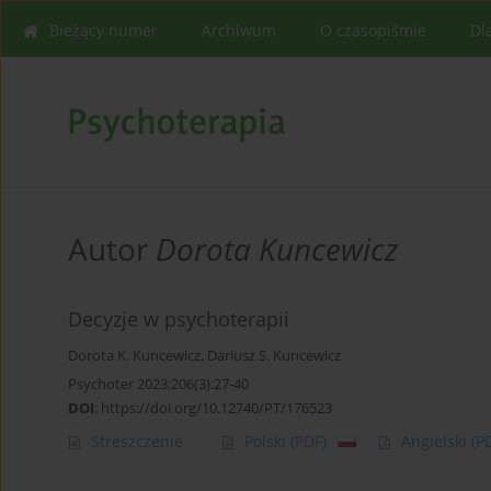
Bieżący numer
Archiwum
O czasopiśmie
Dl
Autor
Dorota Kuncewicz
Decyzje w psychoterapii
Dorota K. Kuncewicz
,
Dariusz S. Kuncewicz
Psychoter 2023;206(3):27-40
DOI
:
https://doi.org/10.12740/PT/176523
Streszczenie
Polski
(PDF)
Angielski
(P