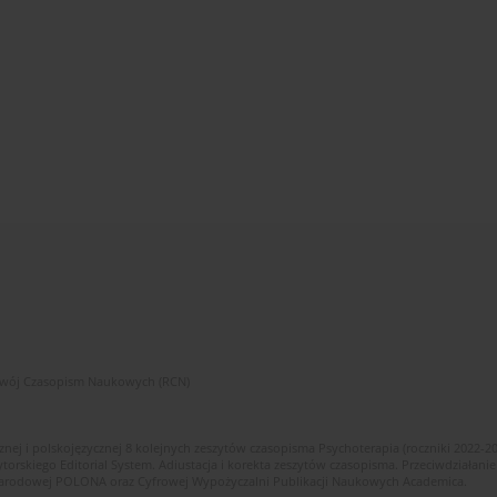
zwój Czasopism Naukowych (RCN)
znej i polskojęzycznej 8 kolejnych zeszytów czasopisma Psychoterapia (roczniki 2022-2
skiego Editorial System. Adiustacja i korekta zeszytów czasopisma. Przeciwdziałanie
i Narodowej POLONA oraz Cyfrowej Wypożyczalni Publikacji Naukowych Academica.