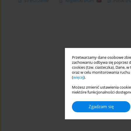
Streszczenie
Angielski
(PDF)
Polski
(P
Przetwarzamy dane osobowe zbiera
zachowaniu odbywa się poprzez d
cookies (tzw. ciasteczka). Dane, w
oraz w celu monitorowania ruchu
(
więcej
).
Możesz zmienić ustawienia cookie
niektóre funkcjonalności dostępne
Zgadzam się