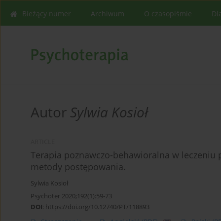
Bieżący numer
Archiwum
O czasopiśmie
Dl
Autor
Sylwia Kosioł
ARTICLE
Terapia poznawczo-behawioralna w leczeniu p
metody postępowania.
Sylwia Kosioł
Psychoter 2020;192(1):59-73
DOI
:
https://doi.org/10.12740/PT/118893