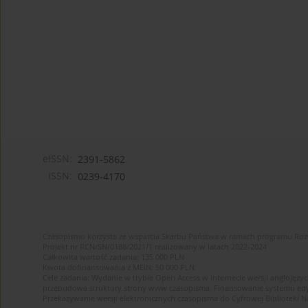
eISSN:
2391-5862
ISSN:
0239-4170
Czasopismo korzysta ze wsparcia Skarbu Państwa w ramach programu Ro
Projekt nr RCN/SN/0188/2021/1 realizowany w latach 2022-2024
Całkowita wartość zadania: 135 000 PLN
Kwota dofinansowania z MEiN: 50 000 PLN
Cele zadania: Wydanie w trybie Open Access w internecie wersji anglojęzyc
przebudowa struktury strony www czasopisma. Finansowanie systemu edytor
Przekazywanie wersji elektronicznych czasopisma do Cyfrowej Bibliotek