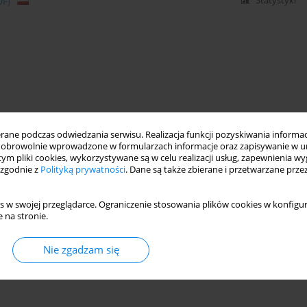
DF)
Statystyki
ne podczas odwiedzania serwisu. Realizacja funkcji pozyskiwania informacj
obrowolnie wprowadzone w formularzach informacje oraz zapisywanie w u
 tym pliki cookies, wykorzystywane są w celu realizacji usług, zapewnienia 
 zgodnie z
Polityką prywatności
. Dane są także zbierane i przetwarzane prze
s w swojej przeglądarce. Ograniczenie stosowania plików cookies w konfigur
 na stronie.
Nie zgadzam się