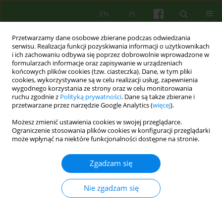
EN
PL
Przetwarzamy dane osobowe zbierane podczas odwiedzania
serwisu. Realizacja funkcji pozyskiwania informacji o użytkownikach
i ich zachowaniu odbywa się poprzez dobrowolnie wprowadzone w
formularzach informacje oraz zapisywanie w urządzeniach
końcowych plików cookies (tzw. ciasteczka). Dane, w tym pliki
cookies, wykorzystywane są w celu realizacji usług, zapewnienia
wygodnego korzystania ze strony oraz w celu monitorowania
ruchu zgodnie z
Polityką prywatności
. Dane są także zbierane i
przetwarzane przez narzędzie Google Analytics (
więcej
).
Autor
Róża Koprowicz
Możesz zmienić ustawienia cookies w swojej przeglądarce.
Ograniczenie stosowania plików cookies w konfiguracji przeglądarki
może wpłynąć na niektóre funkcjonalności dostępne na stronie.
Metoda Otwartego Dialogu – przegląd badań
miedzynarodowych oraz sytuacja w Polsce
Zgadzam się
Róża Wanda Koprowicz
Psychoter 2025;212(1):19-28
Nie zgadzam się
DOI
:
https://doi.org/10.12740/PT/202296
Statystyki