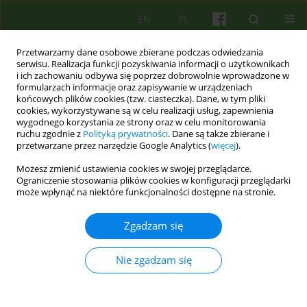
EN
PL
Przetwarzamy dane osobowe zbierane podczas odwiedzania
serwisu. Realizacja funkcji pozyskiwania informacji o użytkownikach
i ich zachowaniu odbywa się poprzez dobrowolnie wprowadzone w
formularzach informacje oraz zapisywanie w urządzeniach
końcowych plików cookies (tzw. ciasteczka). Dane, w tym pliki
cookies, wykorzystywane są w celu realizacji usług, zapewnienia
wygodnego korzystania ze strony oraz w celu monitorowania
ruchu zgodnie z
Polityką prywatności
. Dane są także zbierane i
przetwarzane przez narzędzie Google Analytics (
więcej
).
Autor
Lukasz Kapusta
Możesz zmienić ustawienia cookies w swojej przeglądarce.
Ograniczenie stosowania plików cookies w konfiguracji przeglądarki
może wpłynąć na niektóre funkcjonalności dostępne na stronie.
ARTICLE
Różnice dotyczące wpływu sugestii analgezji na
Zgadzam się
przeżywanie bólu w stanie relaksacji i w stanie
hipnozy
Nie zgadzam się
Michal Mielimaka
,
Mateusz Paluch
,
Lukasz Kapusta
Psychoter 2005;134(3):33-46
Statystyki