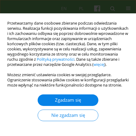
EN
PL
Przetwarzamy dane osobowe zbierane podczas odwiedzania
serwisu. Realizacja funkcji pozyskiwania informacji o użytkownikach
i ich zachowaniu odbywa się poprzez dobrowolnie wprowadzone w
formularzach informacje oraz zapisywanie w urządzeniach
końcowych plików cookies (tzw. ciasteczka). Dane, w tym pliki
cookies, wykorzystywane są w celu realizacji usług, zapewnienia
wygodnego korzystania ze strony oraz w celu monitorowania
ruchu zgodnie z
Polityką prywatności
. Dane są także zbierane i
przetwarzane przez narzędzie Google Analytics (
więcej
).
3/2005 vol. 134
Możesz zmienić ustawienia cookies w swojej przeglądarce.
Ograniczenie stosowania plików cookies w konfiguracji przeglądarki
ARTICLE
może wpłynąć na niektóre funkcjonalności dostępne na stronie.
Różnice dotyczące wpływu
Zgadzam się
sugestii analgezji na
Nie zgadzam się
przeżywanie bólu w stanie
relaksacji i w stanie hipnozy