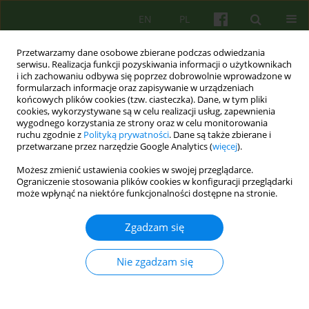
EN
PL
Przetwarzamy dane osobowe zbierane podczas odwiedzania
serwisu. Realizacja funkcji pozyskiwania informacji o użytkownikach
i ich zachowaniu odbywa się poprzez dobrowolnie wprowadzone w
formularzach informacje oraz zapisywanie w urządzeniach
końcowych plików cookies (tzw. ciasteczka). Dane, w tym pliki
cookies, wykorzystywane są w celu realizacji usług, zapewnienia
wygodnego korzystania ze strony oraz w celu monitorowania
ruchu zgodnie z
Polityką prywatności
. Dane są także zbierane i
przetwarzane przez narzędzie Google Analytics (
więcej
).
Autor
Aleksandra Hytroś-Kiwała
Możesz zmienić ustawienia cookies w swojej przeglądarce.
Ograniczenie stosowania plików cookies w konfiguracji przeglądarki
może wpłynąć na niektóre funkcjonalności dostępne na stronie.
Zdrowie psychiczne niemowląt. Perspektywa
rozwojowa i psychoanalityczna.
Zgadzam się
Aleksandra Hytroś-Kiwała
,
Monika Dacka
Psychoter 2025;212(1):45-60
Nie zgadzam się
DOI
:
https://doi.org/10.12740/PT/201182
Statystyki