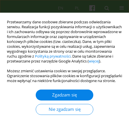
EN
PL
Przetwarzamy dane osobowe zbierane podczas odwiedzania
serwisu. Realizacja funkcji pozyskiwania informacji o użytkownikach
i ich zachowaniu odbywa się poprzez dobrowolnie wprowadzone w
formularzach informacje oraz zapisywanie w urządzeniach
końcowych plików cookies (tzw. ciasteczka). Dane, w tym pliki
cookies, wykorzystywane są w celu realizacji usług, zapewnienia
wygodnego korzystania ze strony oraz w celu monitorowania
ruchu zgodnie z
Polityką prywatności
. Dane są także zbierane i
przetwarzane przez narzędzie Google Analytics (
więcej
).
Autor
Mirosława Huflejt-Łukasik
Możesz zmienić ustawienia cookies w swojej przeglądarce.
Ograniczenie stosowania plików cookies w konfiguracji przeglądarki
może wpłynąć na niektóre funkcjonalności dostępne na stronie.
ARTICLE
Neuro-lingwistyczna psychoterapia w leczeniu
Zgadzam się
zaburzeń lękowych
Przemysław Turkowski
,
Jan Jędrzejczyk
,
Mirosława Huflejt-Łukasik
,
Nie zgadzam się
Joanna Wieliczko
Psychoter 2016;178(3):53-62
Statystyki