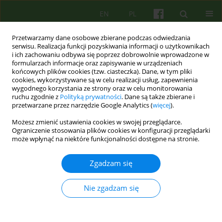
EN
PL
Przetwarzamy dane osobowe zbierane podczas odwiedzania
serwisu. Realizacja funkcji pozyskiwania informacji o użytkownikach
i ich zachowaniu odbywa się poprzez dobrowolnie wprowadzone w
formularzach informacje oraz zapisywanie w urządzeniach
końcowych plików cookies (tzw. ciasteczka). Dane, w tym pliki
cookies, wykorzystywane są w celu realizacji usług, zapewnienia
wygodnego korzystania ze strony oraz w celu monitorowania
ruchu zgodnie z
Polityką prywatności
. Dane są także zbierane i
przetwarzane przez narzędzie Google Analytics (
więcej
).
3/2016 vol. 178
Możesz zmienić ustawienia cookies w swojej przeglądarce.
Ograniczenie stosowania plików cookies w konfiguracji przeglądarki
ARTICLE
może wpłynąć na niektóre funkcjonalności dostępne na stronie.
Neuro-lingwistyczna
Zgadzam się
psychoterapia w leczeniu
Nie zgadzam się
zaburzeń lękowych