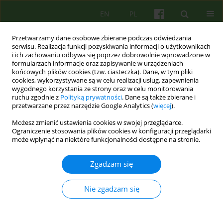
EN
PL
Przetwarzamy dane osobowe zbierane podczas odwiedzania
serwisu. Realizacja funkcji pozyskiwania informacji o użytkownikach
i ich zachowaniu odbywa się poprzez dobrowolnie wprowadzone w
formularzach informacje oraz zapisywanie w urządzeniach
końcowych plików cookies (tzw. ciasteczka). Dane, w tym pliki
cookies, wykorzystywane są w celu realizacji usług, zapewnienia
wygodnego korzystania ze strony oraz w celu monitorowania
ruchu zgodnie z
Polityką prywatności
. Dane są także zbierane i
przetwarzane przez narzędzie Google Analytics (
więcej
).
Autor
Ernil Hansen
Możesz zmienić ustawienia cookies w swojej przeglądarce.
Ograniczenie stosowania plików cookies w konfiguracji przeglądarki
może wpłynąć na niektóre funkcjonalności dostępne na stronie.
ARTICLE
Komunikacja hipnotyczna. Jak wzbogacić kontakt
Zgadzam się
z pacjentami
Ernil Hansen
Nie zgadzam się
Psychoter 2014;170(3):79-92
Statystyki