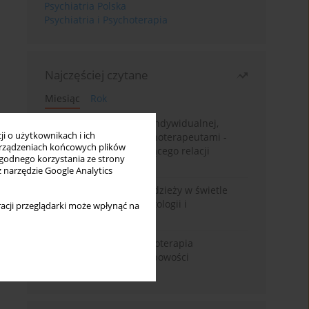
Psychiatria Polska
Psychiatria i Psychoterapia
Najczęściej czytane
Miesiąc
Rok
Pacjenci psychoterapii indywidualnej,
i o użytkownikach i ich
którzy chcą zostać psychoterapeutami -
rządzeniach końcowych plików
analiza zjawiska dotyczącego relacji
wygodnego korzystania ze strony
terapeutycznej
z narzędzie Google Analytics
Samookaleczenia u młodzieży w świetle
współczesnej psychopatologii i
acji przeglądarki może wpłynąć na
psychoterapii
Praca pod presją. Psychoterapia
psychodynamiczna osobowości
schizoidalnej