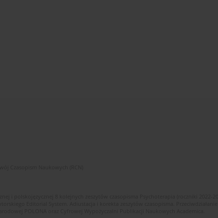
zwój Czasopism Naukowych (RCN)
znej i polskojęzycznej 8 kolejnych zeszytów czasopisma Psychoterapia (roczniki 2022-2
skiego Editorial System. Adiustacja i korekta zeszytów czasopisma. Przeciwdziałanie
i Narodowej POLONA oraz Cyfrowej Wypożyczalni Publikacji Naukowych Academica.