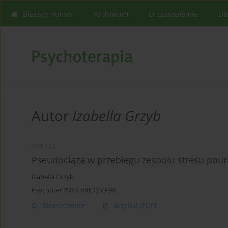
Bieżący numer
Archiwum
O czasopiśmie
Dl
Autor
Izabella Grzyb
ARTICLE
Pseudociąża w przebiegu zespołu stresu pou
Izabella Grzyb
Psychoter 2014;168(1):93-98
Streszczenie
Artykuł
(PDF)