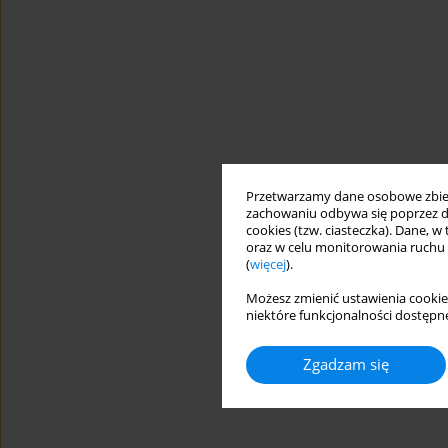
Przetwarzamy dane osobowe zbiera
zachowaniu odbywa się poprzez d
cookies (tzw. ciasteczka). Dane, w
oraz w celu monitorowania ruchu
(
więcej
).
Możesz zmienić ustawienia cookie
niektóre funkcjonalności dostępne
Zgadzam się