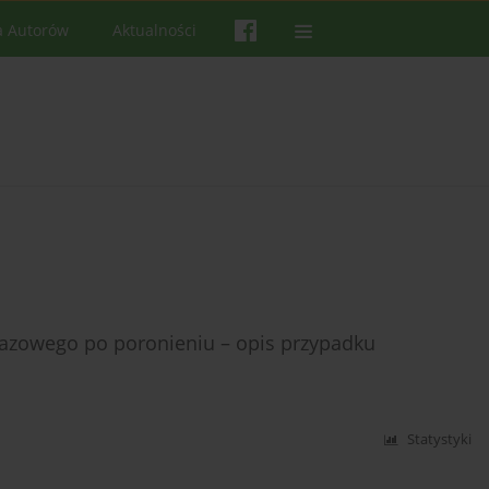
a Autorów
Aktualności
razowego po poronieniu – opis przypadku
Statystyki