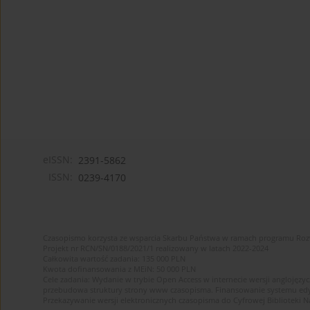
eISSN:
2391-5862
ISSN:
0239-4170
Czasopismo korzysta ze wsparcia Skarbu Państwa w ramach programu Ro
Projekt nr RCN/SN/0188/2021/1 realizowany w latach 2022-2024
Całkowita wartość zadania: 135 000 PLN
Kwota dofinansowania z MEiN: 50 000 PLN
Cele zadania: Wydanie w trybie Open Access w internecie wersji anglojęzyc
przebudowa struktury strony www czasopisma. Finansowanie systemu edytor
Przekazywanie wersji elektronicznych czasopisma do Cyfrowej Bibliotek