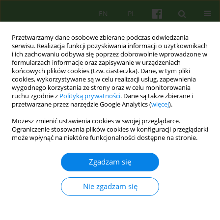
EN
PL
Przetwarzamy dane osobowe zbierane podczas odwiedzania
serwisu. Realizacja funkcji pozyskiwania informacji o użytkownikach
i ich zachowaniu odbywa się poprzez dobrowolnie wprowadzone w
formularzach informacje oraz zapisywanie w urządzeniach
końcowych plików cookies (tzw. ciasteczka). Dane, w tym pliki
cookies, wykorzystywane są w celu realizacji usług, zapewnienia
wygodnego korzystania ze strony oraz w celu monitorowania
ruchu zgodnie z
Polityką prywatności
. Dane są także zbierane i
przetwarzane przez narzędzie Google Analytics (
więcej
).
1/2014 vol. 168
Możesz zmienić ustawienia cookies w swojej przeglądarce.
Ograniczenie stosowania plików cookies w konfiguracji przeglądarki
ARTICLE
może wpłynąć na niektóre funkcjonalności dostępne na stronie.
Pseudociąża w przebiegu
Zgadzam się
zespołu stresu pourazowego po
Nie zgadzam się
poronieniu – opis przypadku