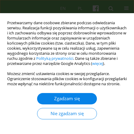
EN
PL
Przetwarzamy dane osobowe zbierane podczas odwiedzania
serwisu. Realizacja funkcji pozyskiwania informacji o użytkownikach
i ich zachowaniu odbywa się poprzez dobrowolnie wprowadzone w
formularzach informacje oraz zapisywanie w urządzeniach
końcowych plików cookies (tzw. ciasteczka). Dane, w tym pliki
cookies, wykorzystywane są w celu realizacji usług, zapewnienia
wygodnego korzystania ze strony oraz w celu monitorowania
ruchu zgodnie z
Polityką prywatności
. Dane są także zbierane i
przetwarzane przez narzędzie Google Analytics (
więcej
).
Autor
Paweł Glita
Możesz zmienić ustawienia cookies w swojej przeglądarce.
Ograniczenie stosowania plików cookies w konfiguracji przeglądarki
może wpłynąć na niektóre funkcjonalności dostępne na stronie.
ARTICLE
Pacjent młodzieżowy i jego terapeuta w
Zgadzam się
kontekście rodzinnym - perspektywa
psychodynamiczna.
Nie zgadzam się
Paweł Glita
Psychoter 2016;179(4):71-86
Statystyki