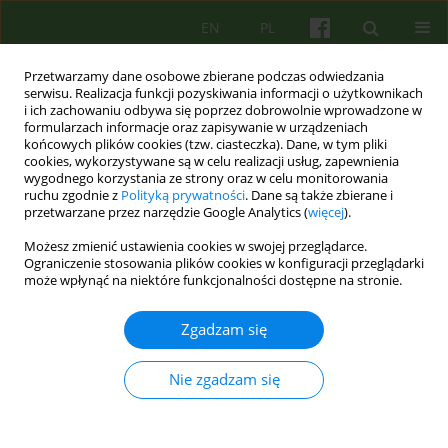
EN
PL
Przetwarzamy dane osobowe zbierane podczas odwiedzania
serwisu. Realizacja funkcji pozyskiwania informacji o użytkownikach
i ich zachowaniu odbywa się poprzez dobrowolnie wprowadzone w
formularzach informacje oraz zapisywanie w urządzeniach
końcowych plików cookies (tzw. ciasteczka). Dane, w tym pliki
cookies, wykorzystywane są w celu realizacji usług, zapewnienia
wygodnego korzystania ze strony oraz w celu monitorowania
ruchu zgodnie z
Polityką prywatności
. Dane są także zbierane i
przetwarzane przez narzędzie Google Analytics (
więcej
).
Autor
Jaroslaw Gliszczyltski
Możesz zmienić ustawienia cookies w swojej przeglądarce.
Ograniczenie stosowania plików cookies w konfiguracji przeglądarki
może wpłynąć na niektóre funkcjonalności dostępne na stronie.
ARTICLE
Psychodrama i psychoanaliza - podejście
Zgadzam się
integracyjne
Jaroslaw Gliszczyltski
Nie zgadzam się
Psychoter 2005;135(4):15-21
Statystyki