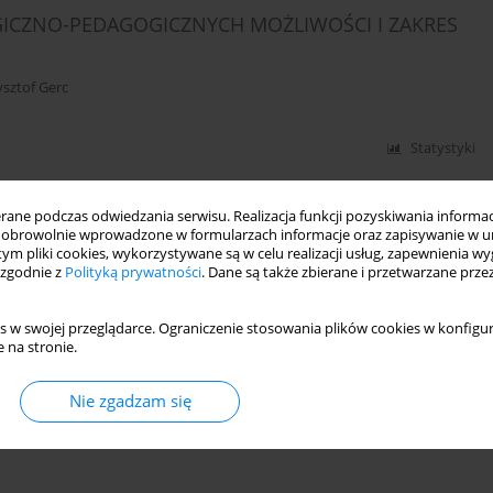
ICZNO-PEDAGOGICZNYCH MOŻLIWOŚCI I ZAKRES
ysztof Gerc
Statystyki
ne podczas odwiedzania serwisu. Realizacja funkcji pozyskiwania informacj
obrowolnie wprowadzone w formularzach informacje oraz zapisywanie w u
 tym pliki cookies, wykorzystywane są w celu realizacji usług, zapewnienia 
 zgodnie z
Polityką prywatności
. Dane są także zbierane i przetwarzane prze
s w swojej przeglądarce. Ograniczenie stosowania plików cookies w konfigur
 na stronie.
Nie zgadzam się