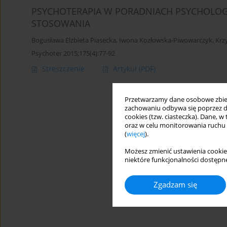
PSYCHOTERAPIA W PORADNIACH PSYCHOLOG
STOSOWANIA
Bogusława Elżbieta Piasecka
,
Iwona Kozłowska-Piwowarczyk
,
Krz
Psychoter 2015;175(4):77-92
Streszczenie
Artykuł
(PDF)
Przetwarzamy dane osobowe zbiera
zachowaniu odbywa się poprzez d
cookies (tzw. ciasteczka). Dane, w
oraz w celu monitorowania ruchu
(
więcej
).
Możesz zmienić ustawienia cookie
niektóre funkcjonalności dostępne
Zgadzam się