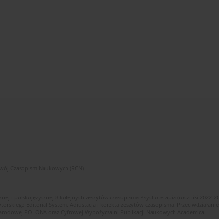
zwój Czasopism Naukowych (RCN)
znej i polskojęzycznej 8 kolejnych zeszytów czasopisma Psychoterapia (roczniki 2022-2
skiego Editorial System. Adiustacja i korekta zeszytów czasopisma. Przeciwdziałanie
i Narodowej POLONA oraz Cyfrowej Wypożyczalni Publikacji Naukowych Academica.