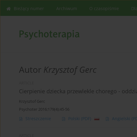
Bieżący numer
Archiwum
O czasopiśmie
Dl
Autor
Krzysztof Gerc
ARTICLE
Cierpienie dziecka przewlekle chorego - oddz
Krzysztof Gerc
Psychoter 2016;179(4):45-56
Streszczenie
Polski
(PDF)
Angielski
(P
ARTICLE