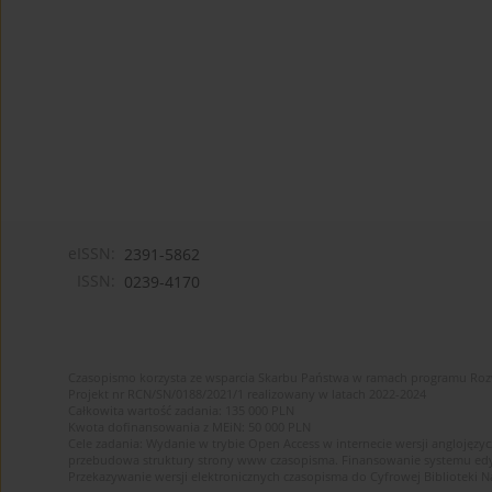
eISSN:
2391-5862
ISSN:
0239-4170
Czasopismo korzysta ze wsparcia Skarbu Państwa w ramach programu Ro
Projekt nr RCN/SN/0188/2021/1 realizowany w latach 2022-2024
Całkowita wartość zadania: 135 000 PLN
Kwota dofinansowania z MEiN: 50 000 PLN
Cele zadania: Wydanie w trybie Open Access w internecie wersji anglojęzyc
przebudowa struktury strony www czasopisma. Finansowanie systemu edytor
Przekazywanie wersji elektronicznych czasopisma do Cyfrowej Bibliotek