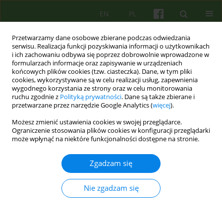
EN
PL
Przetwarzamy dane osobowe zbierane podczas odwiedzania
serwisu. Realizacja funkcji pozyskiwania informacji o użytkownikach
i ich zachowaniu odbywa się poprzez dobrowolnie wprowadzone w
formularzach informacje oraz zapisywanie w urządzeniach
końcowych plików cookies (tzw. ciasteczka). Dane, w tym pliki
cookies, wykorzystywane są w celu realizacji usług, zapewnienia
wygodnego korzystania ze strony oraz w celu monitorowania
ruchu zgodnie z
Polityką prywatności
. Dane są także zbierane i
przetwarzane przez narzędzie Google Analytics (
więcej
).
Autor
Kamil Galiński
Możesz zmienić ustawienia cookies w swojej przeglądarce.
Ograniczenie stosowania plików cookies w konfiguracji przeglądarki
może wpłynąć na niektóre funkcjonalności dostępne na stronie.
Polscy psychoterapeuci i ich pokoleniowe
postawy wobec superwizji.
Zgadzam się
Kamil Galiński
,
Jacek Gierus
Psychoter 2023;207(4):51-63
Nie zgadzam się
DOI
:
https://doi.org/10.12740/PT/182839
Statystyki