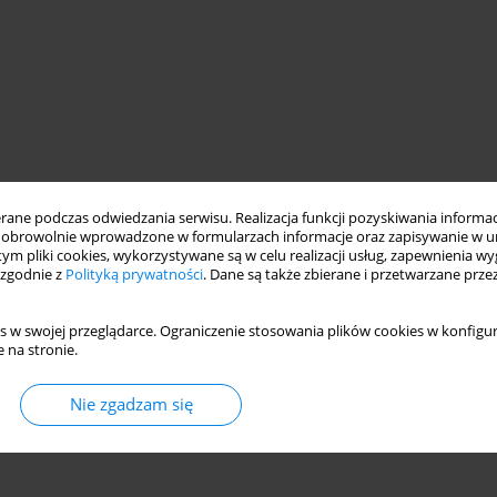
ne podczas odwiedzania serwisu. Realizacja funkcji pozyskiwania informacj
obrowolnie wprowadzone w formularzach informacje oraz zapisywanie w u
 tym pliki cookies, wykorzystywane są w celu realizacji usług, zapewnienia 
 zgodnie z
Polityką prywatności
. Dane są także zbierane i przetwarzane prze
s w swojej przeglądarce. Ograniczenie stosowania plików cookies w konfigur
 na stronie.
Nie zgadzam się