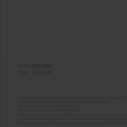
eISSN:
2391-5862
ISSN:
0239-4170
Czasopismo korzysta ze wsparcia Skarbu Państwa w ramach programu Ro
Projekt nr RCN/SN/0188/2021/1 realizowany w latach 2022-2024
Całkowita wartość zadania: 135 000 PLN
Kwota dofinansowania z MEiN: 50 000 PLN
Cele zadania: Wydanie w trybie Open Access w internecie wersji anglojęzyc
przebudowa struktury strony www czasopisma. Finansowanie systemu edytor
Przekazywanie wersji elektronicznych czasopisma do Cyfrowej Bibliotek