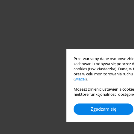
Przetwarzamy dane osobowe zbiera
zachowaniu odbywa się poprzez d
cookies (tzw. ciasteczka). Dane, w
oraz w celu monitorowania ruchu
(
więcej
).
Możesz zmienić ustawienia cookie
niektóre funkcjonalności dostępne
Zgadzam się