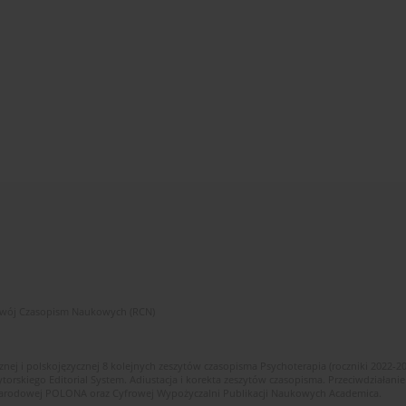
zwój Czasopism Naukowych (RCN)
znej i polskojęzycznej 8 kolejnych zeszytów czasopisma Psychoterapia (roczniki 2022-2
skiego Editorial System. Adiustacja i korekta zeszytów czasopisma. Przeciwdziałanie
i Narodowej POLONA oraz Cyfrowej Wypożyczalni Publikacji Naukowych Academica.