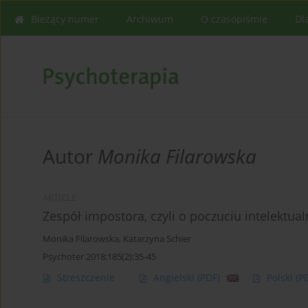
Bieżący numer
Archiwum
O czasopiśmie
Dl
Autor
Monika Filarowska
ARTICLE
Zespół impostora, czyli o poczuciu intelektual
Monika Filarowska
,
Katarzyna Schier
Psychoter 2018;185(2):35-45
Streszczenie
Angielski
(PDF)
Polski
(P