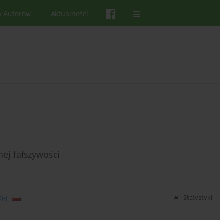
a Autorów
Aktualności
nej fałszywości
DF)
Statystyki