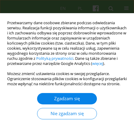
EN
PL
Przetwarzamy dane osobowe zbierane podczas odwiedzania
serwisu. Realizacja funkcji pozyskiwania informacji o użytkownikach
i ich zachowaniu odbywa się poprzez dobrowolnie wprowadzone w
formularzach informacje oraz zapisywanie w urządzeniach
końcowych plików cookies (tzw. ciasteczka). Dane, w tym pliki
cookies, wykorzystywane są w celu realizacji usług, zapewnienia
wygodnego korzystania ze strony oraz w celu monitorowania
ruchu zgodnie z
Polityką prywatności
. Dane są także zbierane i
przetwarzane przez narzędzie Google Analytics (
więcej
).
Autor
Marta Dudzińska
Możesz zmienić ustawienia cookies w swojej przeglądarce.
Ograniczenie stosowania plików cookies w konfiguracji przeglądarki
może wpłynąć na niektóre funkcjonalności dostępne na stronie.
ARTICLE
Psychoterapia poznawczo-behawioralna bulimii
Zgadzam się
psychicznej: teoria, metoda, status empiryczny i
przyszłe kierunki rozwoju
Nie zgadzam się
Marta Dudzińska
Psychoter 2018;187(4):19-30
Statystyki