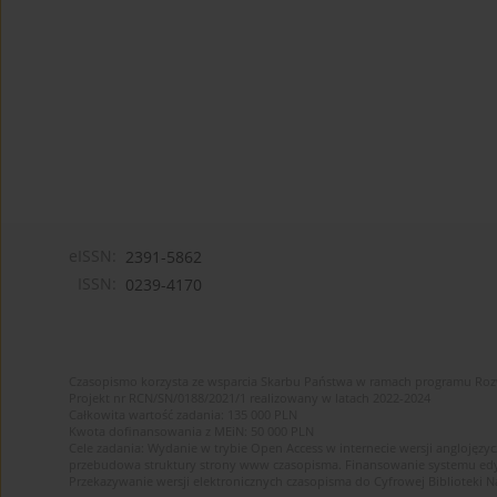
eISSN:
2391-5862
ISSN:
0239-4170
Czasopismo korzysta ze wsparcia Skarbu Państwa w ramach programu Ro
Projekt nr RCN/SN/0188/2021/1 realizowany w latach 2022-2024
Całkowita wartość zadania: 135 000 PLN
Kwota dofinansowania z MEiN: 50 000 PLN
Cele zadania: Wydanie w trybie Open Access w internecie wersji anglojęzyc
przebudowa struktury strony www czasopisma. Finansowanie systemu edytor
Przekazywanie wersji elektronicznych czasopisma do Cyfrowej Bibliotek