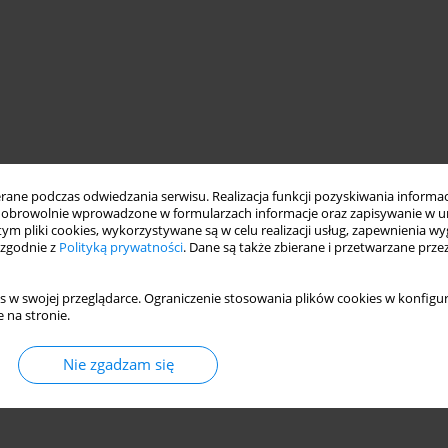
ne podczas odwiedzania serwisu. Realizacja funkcji pozyskiwania informacj
obrowolnie wprowadzone w formularzach informacje oraz zapisywanie w u
 tym pliki cookies, wykorzystywane są w celu realizacji usług, zapewnienia 
 zgodnie z
Polityką prywatności
. Dane są także zbierane i przetwarzane prze
s w swojej przeglądarce. Ograniczenie stosowania plików cookies w konfigur
 na stronie.
Nie zgadzam się