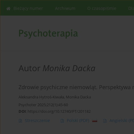
Bieżący numer
Archiwum
O czasopiśmie
Dl
Autor
Monika Dacka
Zdrowie psychiczne niemowląt. Perspektywa r
Aleksandra Hytroś-Kiwała
,
Monika Dacka
Psychoter 2025;212(1):45-60
DOI
:
https://doi.org/10.12740/PT/201182
Streszczenie
Polski
(PDF)
Angielski
(P