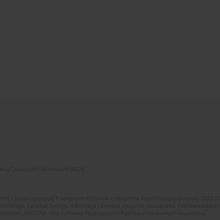
zwój Czasopism Naukowych (RCN)
znej i polskojęzycznej 8 kolejnych zeszytów czasopisma Psychoterapia (roczniki 2022-2
skiego Editorial System. Adiustacja i korekta zeszytów czasopisma. Przeciwdziałanie
i Narodowej POLONA oraz Cyfrowej Wypożyczalni Publikacji Naukowych Academica.