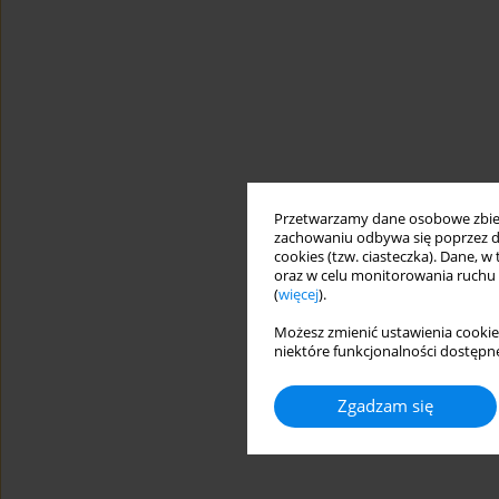
Przetwarzamy dane osobowe zbiera
zachowaniu odbywa się poprzez d
cookies (tzw. ciasteczka). Dane, w
oraz w celu monitorowania ruchu
(
więcej
).
Możesz zmienić ustawienia cookie
niektóre funkcjonalności dostępne
Zgadzam się