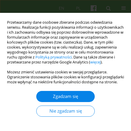
EN
PL
Przetwarzamy dane osobowe zbierane podczas odwiedzania
serwisu. Realizacja funkcji pozyskiwania informacji o użytkownikach
i ich zachowaniu odbywa się poprzez dobrowolnie wprowadzone w
formularzach informacje oraz zapisywanie w urządzeniach
końcowych plików cookies (tzw. ciasteczka). Dane, w tym pliki
cookies, wykorzystywane są w celu realizacji usług, zapewnienia
wygodnego korzystania ze strony oraz w celu monitorowania
ruchu zgodnie z
Polityką prywatności
. Dane są także zbierane i
przetwarzane przez narzędzie Google Analytics (
więcej
).
Autor
Jolanta Celebucka
Możesz zmienić ustawienia cookies w swojej przeglądarce.
Ograniczenie stosowania plików cookies w konfiguracji przeglądarki
może wpłynąć na niektóre funkcjonalności dostępne na stronie.
ARTICLE
Wywiad diagnostyczny zaburzenia używania
Zgadzam się
alkoholu - klasyfikacja DSM-5 w kontekście
wyzwań dla lecznictwa odwykowego
Nie zgadzam się
Barbara Bętkowska-Korpała
,
Robert Modrzyński
,
Justyna Kotowska
,
Katarzyna Olszewska
,
Jolanta Celebucka
Psychoter 2019;188(1):75-91