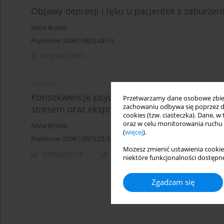
Objawy depresji i lęku u pacjentek z zaburze
Anna Brytek
Psychoter 2006;138(3):43-53
Artykuł
(PDF)
ARTICLE
Konsekwencje psychologiczne anoreksji: poczu
Przetwarzamy dane osobowe zbiera
zachowaniu odbywa się poprzez d
stresem oraz ekspresja złości
cookies (tzw. ciasteczka). Dane, w
oraz w celu monitorowania ruchu
Anna Brytek
(
więcej
).
Psychoter 2006;136(1):25-38
Możesz zmienić ustawienia cookie
Streszczenie
Artykuł
(PDF)
niektóre funkcjonalności dostępne
Zgadzam się