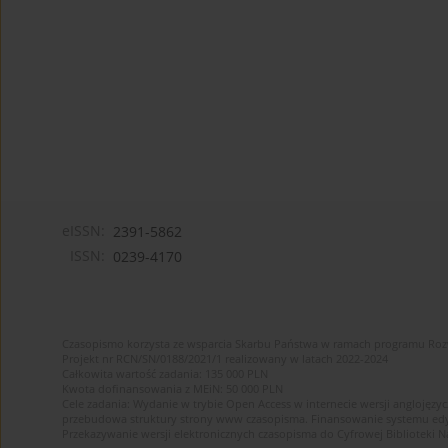
eISSN:
2391-5862
ISSN:
0239-4170
Czasopismo korzysta ze wsparcia Skarbu Państwa w ramach programu Ro
Projekt nr RCN/SN/0188/2021/1 realizowany w latach 2022-2024
Całkowita wartość zadania: 135 000 PLN
Kwota dofinansowania z MEiN: 50 000 PLN
Cele zadania: Wydanie w trybie Open Access w internecie wersji anglojęzyc
przebudowa struktury strony www czasopisma. Finansowanie systemu edytor
Przekazywanie wersji elektronicznych czasopisma do Cyfrowej Bibliotek