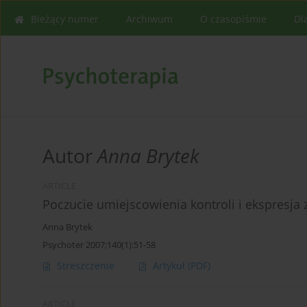
Bieżący numer
Archiwum
O czasopiśmie
Dl
Autor
Anna Brytek
ARTICLE
Poczucie umiejscowienia kontroli i ekspresja 
Anna Brytek
Psychoter 2007;140(1):51-58
Streszczenie
Artykuł
(PDF)
ARTICLE