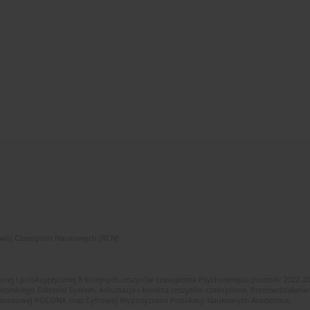
zwój Czasopism Naukowych (RCN)
znej i polskojęzycznej 8 kolejnych zeszytów czasopisma Psychoterapia (roczniki 2022-2
skiego Editorial System. Adiustacja i korekta zeszytów czasopisma. Przeciwdziałanie
i Narodowej POLONA oraz Cyfrowej Wypożyczalni Publikacji Naukowych Academica.