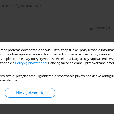
niami odżywiania się
Statystyki
cie własnej wartości, strategie radzenia sobie ze
ne podczas odwiedzania serwisu. Realizacja funkcji pozyskiwania informacj
obrowolnie wprowadzone w formularzach informacje oraz zapisywanie w u
 tym pliki cookies, wykorzystywane są w celu realizacji usług, zapewnienia 
 zgodnie z
Polityką prywatności
. Dane są także zbierane i przetwarzane prze
s w swojej przeglądarce. Ograniczenie stosowania plików cookies w konfigur
Statystyki
 na stronie.
Nie zgadzam się