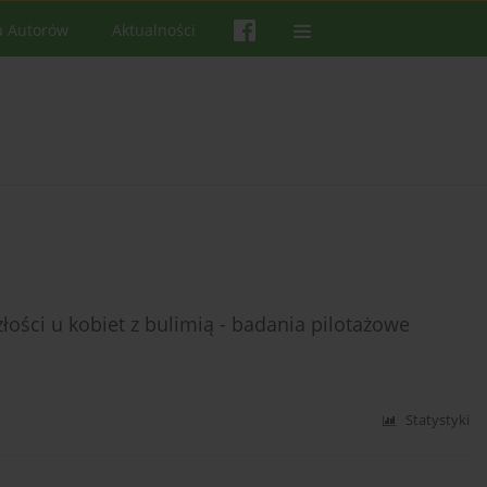
a Autorów
Aktualności
złości u kobiet z bulimią - badania pilotażowe
Statystyki