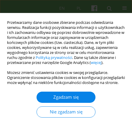
EN
PL
Przetwarzamy dane osobowe zbierane podczas odwiedzania
serwisu. Realizacja funkcji pozyskiwania informacji o użytkownikach
i ich zachowaniu odbywa się poprzez dobrowolnie wprowadzone w
formularzach informacje oraz zapisywanie w urządzeniach
końcowych plików cookies (tzw. ciasteczka). Dane, w tym pliki
cookies, wykorzystywane są w celu realizacji usług, zapewnienia
wygodnego korzystania ze strony oraz w celu monitorowania
ruchu zgodnie z
Polityką prywatności
. Dane są także zbierane i
przetwarzane przez narzędzie Google Analytics (
więcej
).
Autor
Beata Boćwińska-Kiluk
Możesz zmienić ustawienia cookies w swojej przeglądarce.
Ograniczenie stosowania plików cookies w konfiguracji przeglądarki
może wpłynąć na niektóre funkcjonalności dostępne na stronie.
ARTICLE
Samouszkodzenia w psychoterapii
Zgadzam się
psychoanalitycznej. Psychospołeczne studium
przypadku
Nie zgadzam się
Beata Boćwińska-Kiluk
Psychoter 2020;192(1):75-87
DOI
:
https://doi.org/10.12740/PT/119764