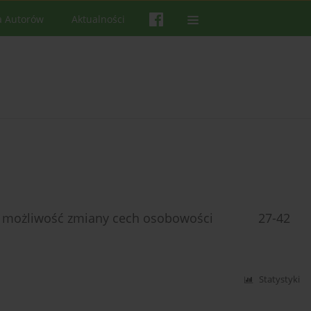
a Autorów
Aktualności
pii i możliwość zmiany cech osobowości 27-42
Statystyki