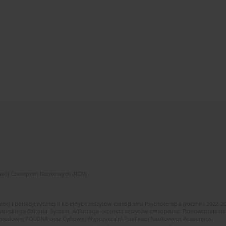
zwój Czasopism Naukowych (RCN)
znej i polskojęzycznej 8 kolejnych zeszytów czasopisma Psychoterapia (roczniki 2022-2
skiego Editorial System. Adiustacja i korekta zeszytów czasopisma. Przeciwdziałanie
i Narodowej POLONA oraz Cyfrowej Wypożyczalni Publikacji Naukowych Academica.