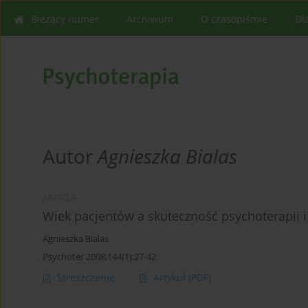
Bieżący numer
Archiwum
O czasopiśmie
Dl
Autor
Agnieszka Bialas
ARTICLE
Wiek pacjentów a skuteczność psychotera
Agnieszka Bialas
Psychoter 2008;144(1):27-42
Streszczenie
Artykuł
(PDF)