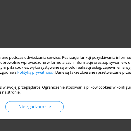
ne podczas odwiedzania serwisu. Realizacja funkcji pozyskiwania informacj
obrowolnie wprowadzone w formularzach informacje oraz zapisywanie w u
 tym pliki cookies, wykorzystywane są w celu realizacji usług, zapewnienia 
 zgodnie z
Polityką prywatności
. Dane są także zbierane i przetwarzane prze
s w swojej przeglądarce. Ograniczenie stosowania plików cookies w konfigur
 na stronie.
Nie zgadzam się