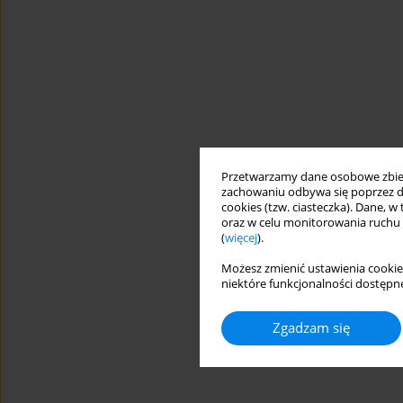
Przetwarzamy dane osobowe zbiera
zachowaniu odbywa się poprzez d
cookies (tzw. ciasteczka). Dane, w
oraz w celu monitorowania ruchu
(
więcej
).
Możesz zmienić ustawienia cookie
niektóre funkcjonalności dostępne
Zgadzam się