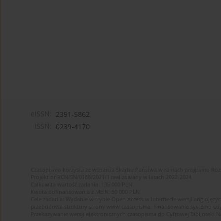
eISSN:
2391-5862
ISSN:
0239-4170
Czasopismo korzysta ze wsparcia Skarbu Państwa w ramach programu Ro
Projekt nr RCN/SN/0188/2021/1 realizowany w latach 2022-2024
Całkowita wartość zadania: 135 000 PLN
Kwota dofinansowania z MEiN: 50 000 PLN
Cele zadania: Wydanie w trybie Open Access w internecie wersji anglojęzyc
przebudowa struktury strony www czasopisma. Finansowanie systemu edytor
Przekazywanie wersji elektronicznych czasopisma do Cyfrowej Bibliotek