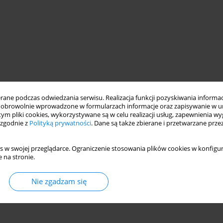
ne podczas odwiedzania serwisu. Realizacja funkcji pozyskiwania informacj
obrowolnie wprowadzone w formularzach informacje oraz zapisywanie w u
 tym pliki cookies, wykorzystywane są w celu realizacji usług, zapewnienia 
 zgodnie z
Polityką prywatności
. Dane są także zbierane i przetwarzane prze
s w swojej przeglądarce. Ograniczenie stosowania plików cookies w konfigur
 na stronie.
Nie zgadzam się