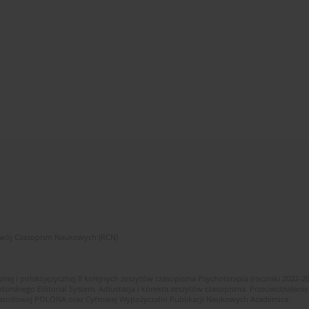
zwój Czasopism Naukowych (RCN)
znej i polskojęzycznej 8 kolejnych zeszytów czasopisma Psychoterapia (roczniki 2022-2
skiego Editorial System. Adiustacja i korekta zeszytów czasopisma. Przeciwdziałanie
i Narodowej POLONA oraz Cyfrowej Wypożyczalni Publikacji Naukowych Academica.