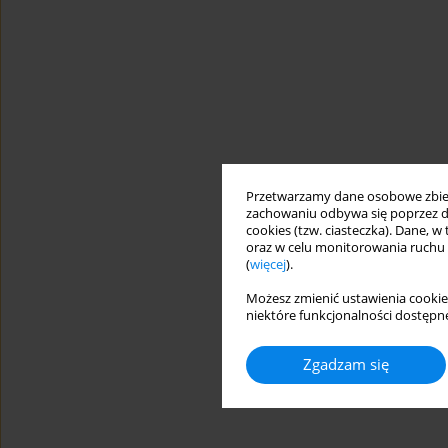
Przetwarzamy dane osobowe zbiera
zachowaniu odbywa się poprzez d
cookies (tzw. ciasteczka). Dane, w
oraz w celu monitorowania ruchu
(
więcej
).
Możesz zmienić ustawienia cookie
niektóre funkcjonalności dostępne
Zgadzam się