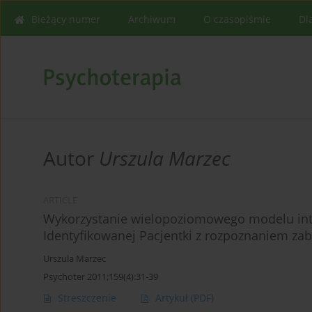
Bieżący numer
Archiwum
O czasopiśmie
Dl
Autor
Urszula Marzec
ARTICLE
Wykorzystanie wielopoziomowego modelu inte
Identyfikowanej Pacjentki z rozpoznaniem z
Urszula Marzec
Psychoter 2011;159(4):31-39
Streszczenie
Artykuł
(PDF)