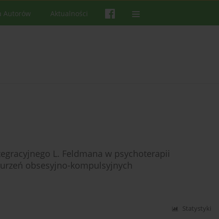
a Autorów
Aktualności
gracyjnego L. Feldmana w psychoterapii
aburzeń obsesyjno-kompulsyjnych
Statystyki