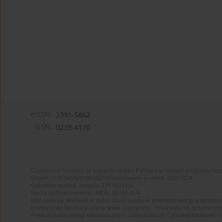
eISSN:
2391-5862
ISSN:
0239-4170
Czasopismo korzysta ze wsparcia Skarbu Państwa w ramach programu Ro
Projekt nr RCN/SN/0188/2021/1 realizowany w latach 2022-2024
Całkowita wartość zadania: 135 000 PLN
Kwota dofinansowania z MEiN: 50 000 PLN
Cele zadania: Wydanie w trybie Open Access w internecie wersji anglojęzyc
przebudowa struktury strony www czasopisma. Finansowanie systemu edytor
Przekazywanie wersji elektronicznych czasopisma do Cyfrowej Bibliotek