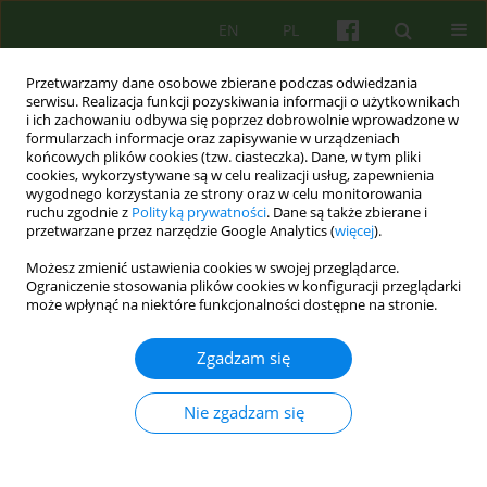
EN
PL
Przetwarzamy dane osobowe zbierane podczas odwiedzania
serwisu. Realizacja funkcji pozyskiwania informacji o użytkownikach
i ich zachowaniu odbywa się poprzez dobrowolnie wprowadzone w
formularzach informacje oraz zapisywanie w urządzeniach
końcowych plików cookies (tzw. ciasteczka). Dane, w tym pliki
cookies, wykorzystywane są w celu realizacji usług, zapewnienia
wygodnego korzystania ze strony oraz w celu monitorowania
ruchu zgodnie z
Polityką prywatności
. Dane są także zbierane i
przetwarzane przez narzędzie Google Analytics (
więcej
).
4/2011 vol. 159
Możesz zmienić ustawienia cookies w swojej przeglądarce.
Ograniczenie stosowania plików cookies w konfiguracji przeglądarki
ARTICLE
może wpłynąć na niektóre funkcjonalności dostępne na stronie.
Wykorzystanie
Zgadzam się
wielopoziomowego modelu
Nie zgadzam się
integracyjnego L. Feldmana w
psychoterapii Identyfikowanej