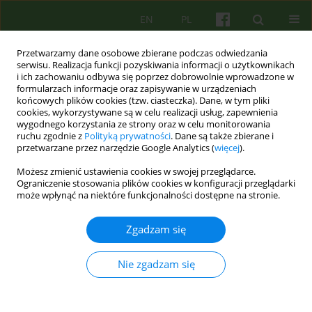
EN
PL
Przetwarzamy dane osobowe zbierane podczas odwiedzania
serwisu. Realizacja funkcji pozyskiwania informacji o użytkownikach
i ich zachowaniu odbywa się poprzez dobrowolnie wprowadzone w
formularzach informacje oraz zapisywanie w urządzeniach
końcowych plików cookies (tzw. ciasteczka). Dane, w tym pliki
cookies, wykorzystywane są w celu realizacji usług, zapewnienia
wygodnego korzystania ze strony oraz w celu monitorowania
ruchu zgodnie z
Polityką prywatności
. Dane są także zbierane i
przetwarzane przez narzędzie Google Analytics (
więcej
).
Autor
Paweł Smyk
Możesz zmienić ustawienia cookies w swojej przeglądarce.
Ograniczenie stosowania plików cookies w konfiguracji przeglądarki
może wpłynąć na niektóre funkcjonalności dostępne na stronie.
ARTICLE
Model pracy Dziennego Oddziału
Zgadzam się
Psychiatrycznego Rehabilitacyjnego Kraków-
Podgórze II w Szpitalu im. dr. Józefa Babińskiego
Nie zgadzam się
w Krakowie
Katarzyna Kotlarska
,
Paweł Smyk
,
Irena Najbar
Psychoter 2020;193(2):61-73