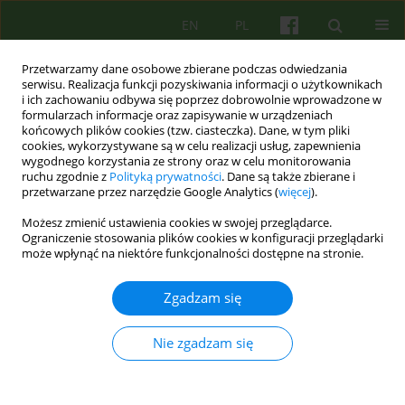
EN
PL
Przetwarzamy dane osobowe zbierane podczas odwiedzania
serwisu. Realizacja funkcji pozyskiwania informacji o użytkownikach
i ich zachowaniu odbywa się poprzez dobrowolnie wprowadzone w
formularzach informacje oraz zapisywanie w urządzeniach
końcowych plików cookies (tzw. ciasteczka). Dane, w tym pliki
cookies, wykorzystywane są w celu realizacji usług, zapewnienia
wygodnego korzystania ze strony oraz w celu monitorowania
ruchu zgodnie z
Polityką prywatności
. Dane są także zbierane i
przetwarzane przez narzędzie Google Analytics (
więcej
).
Autor
Marta Giguere
Możesz zmienić ustawienia cookies w swojej przeglądarce.
Ograniczenie stosowania plików cookies w konfiguracji przeglądarki
może wpłynąć na niektóre funkcjonalności dostępne na stronie.
ARTICLE
Ojcostwo po rozwodzie
Zgadzam się
Magdalena Zawilska
,
Marta Giguere
Psychoter 2006;137(2):71-80
Nie zgadzam się
Statystyki
Artykuł
(PDF)