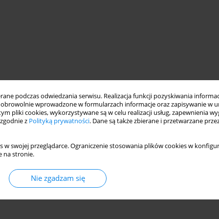
ne podczas odwiedzania serwisu. Realizacja funkcji pozyskiwania informacj
obrowolnie wprowadzone w formularzach informacje oraz zapisywanie w u
 tym pliki cookies, wykorzystywane są w celu realizacji usług, zapewnienia 
 zgodnie z
Polityką prywatności
. Dane są także zbierane i przetwarzane prze
s w swojej przeglądarce. Ograniczenie stosowania plików cookies w konfigur
 na stronie.
Nie zgadzam się