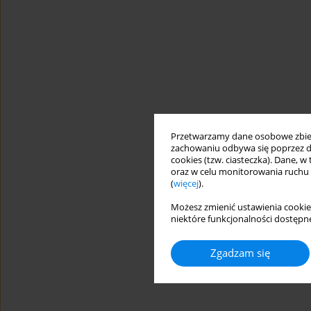
Przetwarzamy dane osobowe zbiera
zachowaniu odbywa się poprzez d
cookies (tzw. ciasteczka). Dane, w
oraz w celu monitorowania ruchu
(
więcej
).
Możesz zmienić ustawienia cookie
niektóre funkcjonalności dostępne
Zgadzam się