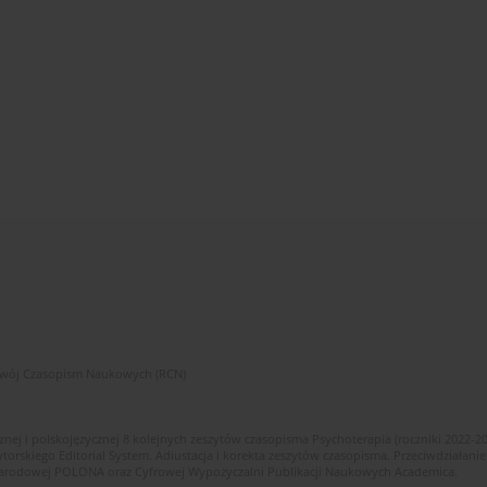
zwój Czasopism Naukowych (RCN)
znej i polskojęzycznej 8 kolejnych zeszytów czasopisma Psychoterapia (roczniki 2022-2
skiego Editorial System. Adiustacja i korekta zeszytów czasopisma. Przeciwdziałanie
i Narodowej POLONA oraz Cyfrowej Wypożyczalni Publikacji Naukowych Academica.