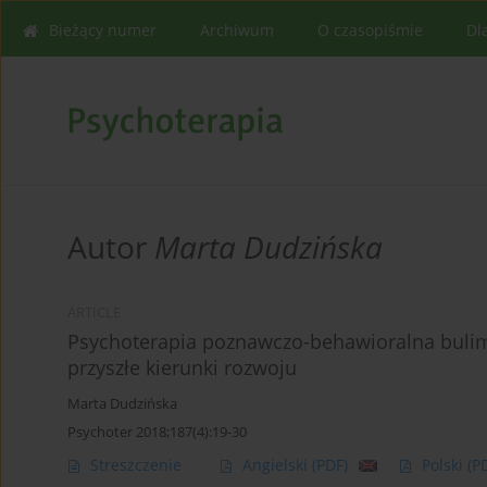
Bieżący numer
Archiwum
O czasopiśmie
Dl
Autor
Marta Dudzińska
ARTICLE
Psychoterapia poznawczo-behawioralna bulimii
przyszłe kierunki rozwoju
Marta Dudzińska
Psychoter 2018;187(4):19-30
Streszczenie
Angielski
(PDF)
Polski
(P