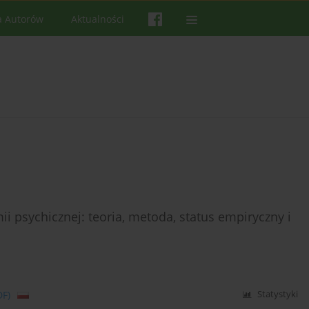
a Autorów
Aktualności
 psychicznej: teoria, metoda, status empiryczny i
DF)
Statystyki