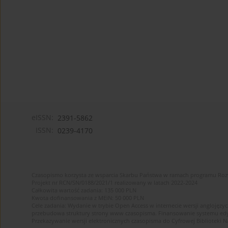
eISSN:
2391-5862
ISSN:
0239-4170
Czasopismo korzysta ze wsparcia Skarbu Państwa w ramach programu Ro
Projekt nr RCN/SN/0188/2021/1 realizowany w latach 2022-2024
Całkowita wartość zadania: 135 000 PLN
Kwota dofinansowania z MEiN: 50 000 PLN
Cele zadania: Wydanie w trybie Open Access w internecie wersji anglojęzyc
przebudowa struktury strony www czasopisma. Finansowanie systemu edytor
Przekazywanie wersji elektronicznych czasopisma do Cyfrowej Bibliotek