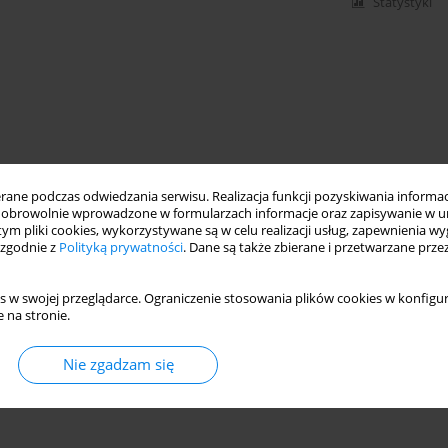
Statystyki
ne podczas odwiedzania serwisu. Realizacja funkcji pozyskiwania informacj
obrowolnie wprowadzone w formularzach informacje oraz zapisywanie w u
 tym pliki cookies, wykorzystywane są w celu realizacji usług, zapewnienia 
 zgodnie z
Polityką prywatności
. Dane są także zbierane i przetwarzane prze
s w swojej przeglądarce. Ograniczenie stosowania plików cookies w konfigur
 na stronie.
Nie zgadzam się