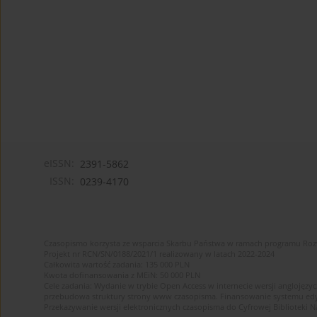
eISSN:
2391-5862
ISSN:
0239-4170
Czasopismo korzysta ze wsparcia Skarbu Państwa w ramach programu Ro
Projekt nr RCN/SN/0188/2021/1 realizowany w latach 2022-2024
Całkowita wartość zadania: 135 000 PLN
Kwota dofinansowania z MEiN: 50 000 PLN
Cele zadania: Wydanie w trybie Open Access w internecie wersji anglojęzyc
przebudowa struktury strony www czasopisma. Finansowanie systemu edytor
Przekazywanie wersji elektronicznych czasopisma do Cyfrowej Bibliotek