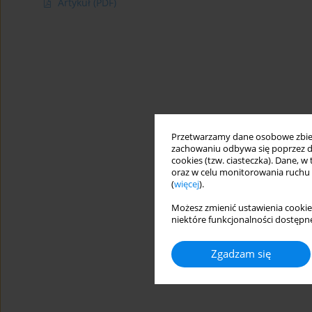
Artykuł
(PDF)
Przetwarzamy dane osobowe zbiera
zachowaniu odbywa się poprzez d
cookies (tzw. ciasteczka). Dane, w
oraz w celu monitorowania ruchu
(
więcej
).
Możesz zmienić ustawienia cookie
niektóre funkcjonalności dostępne
Zgadzam się