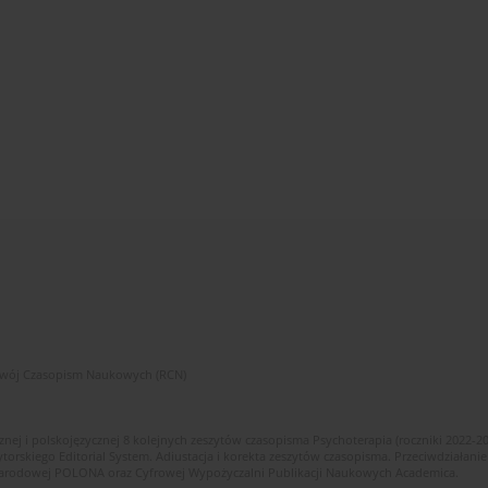
zwój Czasopism Naukowych (RCN)
znej i polskojęzycznej 8 kolejnych zeszytów czasopisma Psychoterapia (roczniki 2022-2
skiego Editorial System. Adiustacja i korekta zeszytów czasopisma. Przeciwdziałanie
i Narodowej POLONA oraz Cyfrowej Wypożyczalni Publikacji Naukowych Academica.