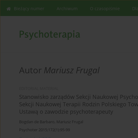
Bieżący numer
Archiwum
O czasopiśmie
Dl
Autor
Mariusz Frugal
EDITORIAL MATERIAL
Stanowisko zarządów Sekcji Naukowej Psychot
Sekcji Naukowej Terapii Rodzin Polskiego To
Ustawą o zawodzie psychoterapeuty
Bogdan de Barbaro
,
Mariusz Frugal
Psychoter 2015;172(1):95-99