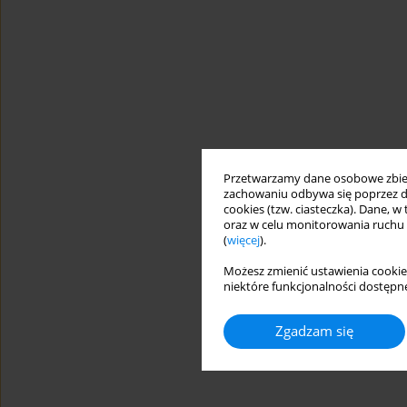
Przetwarzamy dane osobowe zbiera
zachowaniu odbywa się poprzez d
cookies (tzw. ciasteczka). Dane, w
oraz w celu monitorowania ruchu
(
więcej
).
Możesz zmienić ustawienia cookie
niektóre funkcjonalności dostępne
Zgadzam się