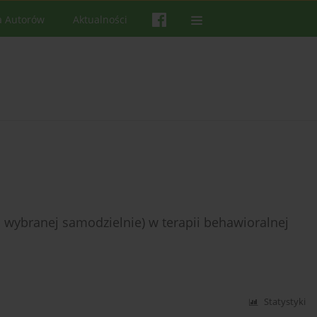
a Autorów
Aktualności
i wybranej samodzielnie) w terapii behawioralnej
Statystyki