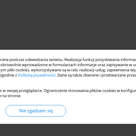
ne podczas odwiedzania serwisu. Realizacja funkcji pozyskiwania informacj
obrowolnie wprowadzone w formularzach informacje oraz zapisywanie w u
 tym pliki cookies, wykorzystywane są w celu realizacji usług, zapewnienia 
 zgodnie z
Polityką prywatności
. Dane są także zbierane i przetwarzane prze
s w swojej przeglądarce. Ograniczenie stosowania plików cookies w konfigur
 na stronie.
Nie zgadzam się