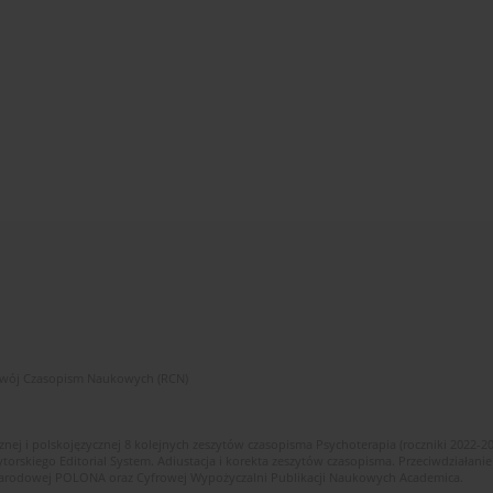
zwój Czasopism Naukowych (RCN)
znej i polskojęzycznej 8 kolejnych zeszytów czasopisma Psychoterapia (roczniki 2022-2
skiego Editorial System. Adiustacja i korekta zeszytów czasopisma. Przeciwdziałanie
i Narodowej POLONA oraz Cyfrowej Wypożyczalni Publikacji Naukowych Academica.