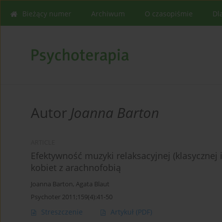
Bieżący numer
Archiwum
O czasopiśmie
Dl
Autor
Joanna Barton
ARTICLE
Efektywność muzyki relaksacyjnej (klasycznej 
kobiet z arachnofobią
Joanna Barton
,
Agata Blaut
Psychoter 2011;159(4):41-50
Streszczenie
Artykuł
(PDF)