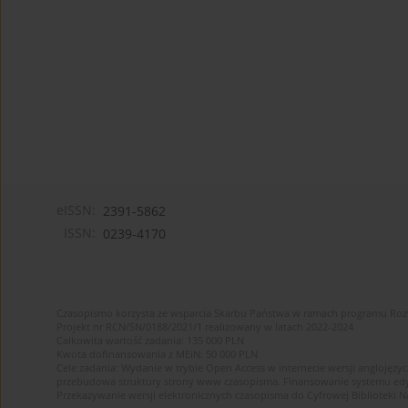
eISSN:
2391-5862
ISSN:
0239-4170
Czasopismo korzysta ze wsparcia Skarbu Państwa w ramach programu Ro
Projekt nr RCN/SN/0188/2021/1 realizowany w latach 2022-2024
Całkowita wartość zadania: 135 000 PLN
Kwota dofinansowania z MEiN: 50 000 PLN
Cele zadania: Wydanie w trybie Open Access w internecie wersji anglojęzyc
przebudowa struktury strony www czasopisma. Finansowanie systemu edytor
Przekazywanie wersji elektronicznych czasopisma do Cyfrowej Bibliotek