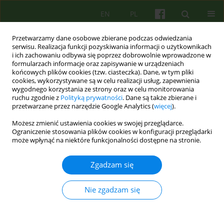
EN
PL
Przetwarzamy dane osobowe zbierane podczas odwiedzania
serwisu. Realizacja funkcji pozyskiwania informacji o użytkownikach
i ich zachowaniu odbywa się poprzez dobrowolnie wprowadzone w
formularzach informacje oraz zapisywanie w urządzeniach
końcowych plików cookies (tzw. ciasteczka). Dane, w tym pliki
cookies, wykorzystywane są w celu realizacji usług, zapewnienia
wygodnego korzystania ze strony oraz w celu monitorowania
ruchu zgodnie z
Polityką prywatności
. Dane są także zbierane i
przetwarzane przez narzędzie Google Analytics (
więcej
).
Autor
Jakub Bobrzynski
Możesz zmienić ustawienia cookies w swojej przeglądarce.
Ograniczenie stosowania plików cookies w konfiguracji przeglądarki
ARTICLE
może wpłynąć na niektóre funkcjonalności dostępne na stronie.
O możliwości użycia przeciwprzeniesienia w
terapii par 29-44
Zgadzam się
Mariusz Furgal
,
Bernadetta Janusz
,
Jakub Bobrzynski
Nie zgadzam się
Psychoter 2013;165(2):29-44
Statystyki
Streszczenie
Artykuł
(PDF)